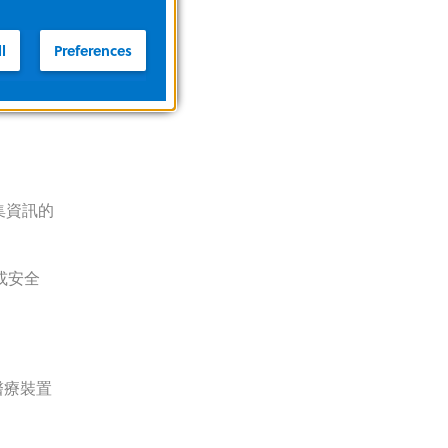
l
Preferences
19402
集資訊的
或安全
醫療裝置