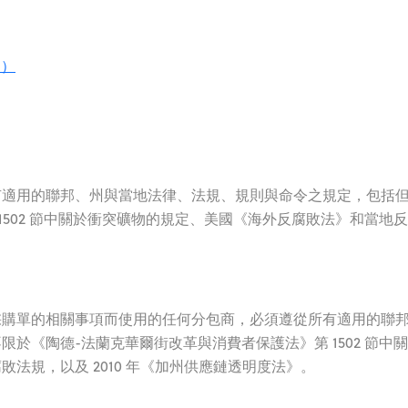
文）
有適用的聯邦、州與當地法律、法規、規則與命令之規定，包括
1502 節中關於衝突礦物的規定、美國《海外反腐敗法》和當地
採購單的相關事項而使用的任何分包商，必須遵從所有適用的聯
於《陶德-法蘭克華爾街改革與消費者保護法》第 1502 節中
法規，以及 2010 年《加州供應鏈透明度法》。