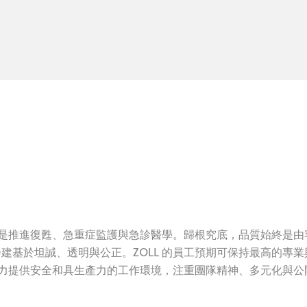
方法是推進復甦、急重症監護與急診醫學。歸根究底，品質始終是由
建基於坦誠、透明與公正。ZOLL 的員工預期可保持最高的專業
 致力提供安全和具生產力的工作環境，注重團隊精神、多元化與公