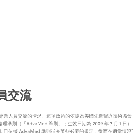
員交流
保健專業人員交流的情況。這項政策的依據為美國先進醫療技術協會
則（「AdvaMed 準則」；生效日期為 2009 年 7 月 1 日
 已依據 AdvaMed 準則補充某些必要的規定，從而在適當情