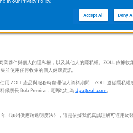
and in our
Privacy Policy
.
Accept All
Deny Al
計畫（「CCP」），滿足《加州健康與安全守則》§§ 119400-1
裝置製造商的法定條件。
、商業夥伴與個人的隱私權，以及其他人的隱私權。ZOLL 依據收
收集並使用任何收集的個人健康資訊。
使用 ZOLL 產品與服務時處理個人資料期間，ZOLL 遵從隱私權
護長 Bob Pereira，電郵地址為
dpo@zoll.com
。
010 年《加州供應鏈透明度法》，這是依據我們真誠理解可適用於