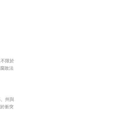
但不限於
反腐敗法
邦、州與
關於衝突