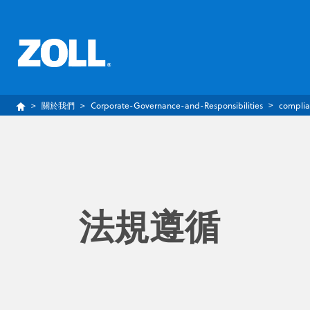
關於我們
Corporate-Governance-and-Responsibilities
compli
法規遵循