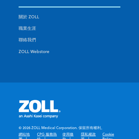
關於 ZOLL
職業生涯
聯絡我們
使用量身定製的
使用量身定製的
使用量身定製的
ZOLL Webstore
軟體，提高患者
軟體，提高患者
軟體，提高患者
治療成效
治療成效
治療成效
在正確的時間取得正確的資料，對於改善患者治療成效非
在正確的時間取得正確的資料，對於改善患者治療成效非
在正確的時間取得正確的資料，對於改善患者治療成效非
常重要。有了 ZOLL®，您的急救人員和臨床醫師便可以
常重要。有了 ZOLL®，您的急救人員和臨床醫師便可以
常重要。有了 ZOLL®，您的急救人員和臨床醫師便可以
© 2026 ZOLL Medical Corporation. 保留所有權利。
快速取得他們所需要的資訊，進而能夠在幫助患者時做出
快速取得他們所需要的資訊，進而能夠在幫助患者時做出
快速取得他們所需要的資訊，進而能夠在幫助患者時做出
網站地
CPG 服務熱
使用條
隱私權政
Cookie
最佳決策。由於急救資料唾手可得，您可以做出證據導向
最佳決策。由於急救資料唾手可得，您可以做出證據導向
最佳決策。由於急救資料唾手可得，您可以做出證據導向
圖
線
款
策
Policy