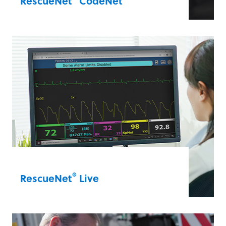
RescueNet
CodeNet
即時一覽您的照護品質。CodeNet 結合了
CodeWriter 和 CaseReview 的所有優點，可
將來自 CodeWriter 的筆記直接整合至
CaseReview 的資料管理軟體中。
RescueNet® CodeNet®
®
RescueNet
Live
依靠遙距醫療解決方案，做出有效的協作性
照護決策。使用 RescueNet Live，臨床醫師