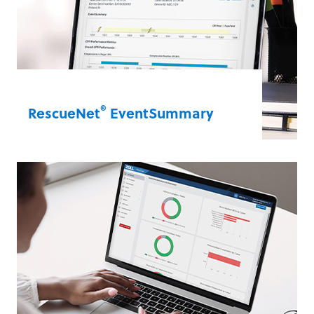
RescueNet® 12-Lead
®
RescueNet
EventSummary
輕鬆存取和分析重要的心臟驟停救援資訊，
以全面檢視每一次復甦事件。RescueNet
EventSummary 可從 ZOLL AED 擷取所有臨
床資料，用於品質審查、分析與事後研討。
RescueNet® EventSummary