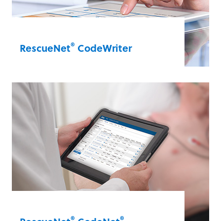
®
RescueNet
CodeWriter
使用 CodeWriter 解決可能存在的易讀性或記
憶錯誤。手持平板電腦可在急救期間記錄複
雜的筆記，並即時引導和整理筆記。
RescueNet® CodeWriter
®
®