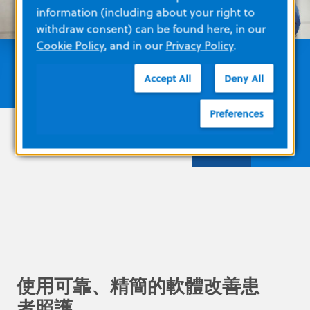
information (including about your right to
withdraw consent) can be found here, in our
Cookie Policy
, and in our
Privacy Policy
.
Accept All
Deny All
Preferences
使用可靠、精簡的軟體改善患
者照護