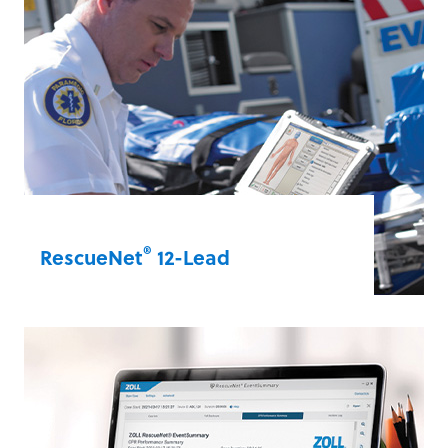
可以檢視來自 ZOLL X Series Advanced 的
即時資料，緊急醫療服務 (EMS) 團隊正是使
用這些資料來提供患者照護。相信
RescueNet Live 可以在各種情況下協助您提
供更佳照護。
RescueNet® Live
®
RescueNet
12-Lead
高效、靈活地管理 12 導程通訊流程。
RescueNet 12-Lead 是一個全面的 ST 波段上
升型心肌梗塞 (STEMI) 管理平台。從緊急醫
療服務 (EMS) 到入院，此平台可推動 12 導程
高效資料分享，加速為您的患者提供照護。