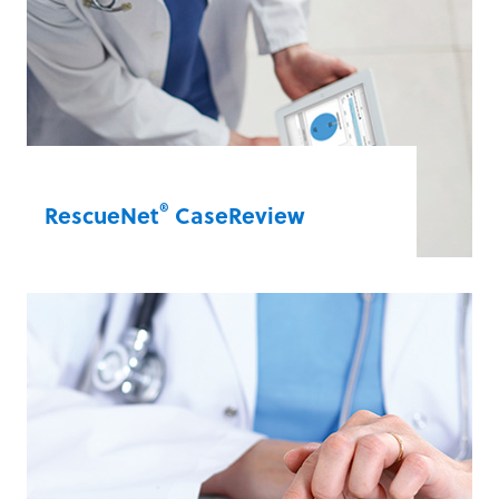
DeviceDashboard®
®
RescueNet
CaseReview
善用資料提高照護品質。CaseReview 可提供
急救期間收集的各個資料點的截圖。您的團
隊可以利用這些資料點立即開展事後研討，
您也可以將它們作為彙整資料檢視，以改善
品質。
RescueNet® CaseReview