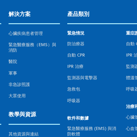
解決方案
產品類別
緊急情況
重症
心臟疾病患者管理
防治療器
自動 
緊急醫療服務（EMS）與
消防
自動 CPR
IPR 
醫院
IPR 治療
監測
軍事
監測器與電擊器
體溫
非急診照護
急救包
呼吸
大眾使用
呼吸器
治療
教學與資源
心臟
軟件和數據
心血
緊急醫療服務 (EMS) 與消
其他資源與連結
防軟體