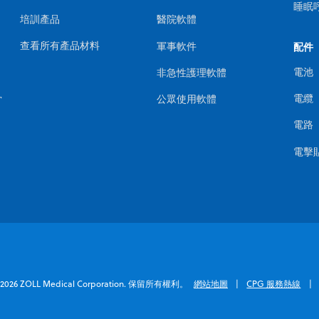
睡眠
培訓產品
醫院軟體
查看所有產品材料
軍事軟件
配件
電池
非急性護理軟體
電纜
骨
公眾使用軟體
電路
電擊
 2026 ZOLL Medical Corporation. 保留所有權利。
網站地圖
CPG 服務熱線