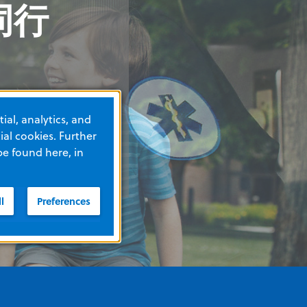
同行
同行
同行
同行
ial, analytics, and
al cookies. Further
be found here, in
l
Preferences