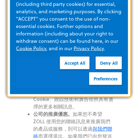
是為您是合同當事方或簽訂合同之前
(including third party cookies) for essential,
按請求採取措施的必要條件。
analytics, and marketing purposes. By clicking
"ACCEPT" you consent to the use of non-
如果您對我們收集和使用您的個人訊息的
essential cookies. Further options and
法律依據有疑慮或需要更多訊息，請
與我
information (including about your right to
們聯絡
。
withdraw consent) can be found here, in our
Cookie Policy
, and in our
Privacy Policy
.
關於我們如何使用與揭露您的訊息的選擇
Accept All
Deny All
我們致力於提供您有關您提供給我們的個
人訊息的選擇，包括：
Preferences
Cookies、跟踪技術和廣告。
請查閲
我們的
Cookie
政策，以獲取
Cookie、跟踪技術和廣告你所具有選
擇的更多相關訊息。
公司的推廣優惠。
如果您不希望
ZOLL 使用您的聯絡訊息來推廣我們
的產品或服務，則可以透過
與我們聯
絡
而選擇退出。如果我們已向您發送