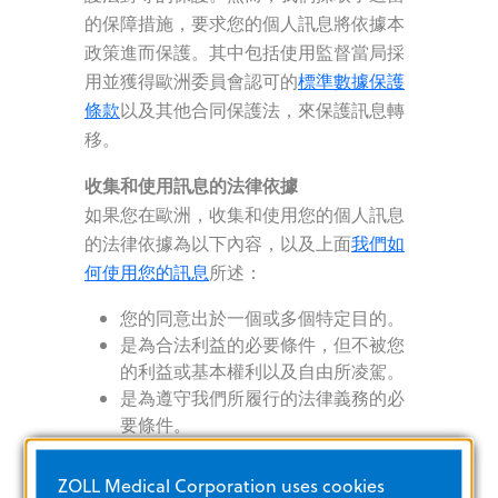
的保障措施，要求您的個人訊息將依據本
政策進而保護。其中包括使用監督當局採
用並獲得歐洲委員會認可的
標準數據保護
條款
以及其他合同保護法，來保護訊息轉
移。
收集和使用訊息的法律依據
如果您在歐洲，收集和使用您的個人訊息
的法律依據為以下內容，以及上面
我們如
何使用您的訊息
所述：
您的同意出於一個或多個特定目的。
是為合法利益的必要條件，但不被您
的利益或基本權利以及自由所凌駕。
是為遵守我們所履行的法律義務的必
要條件。
是為保護您的生命利益或其他人的利
益的必要條件。
ZOLL Medical Corporation uses cookies