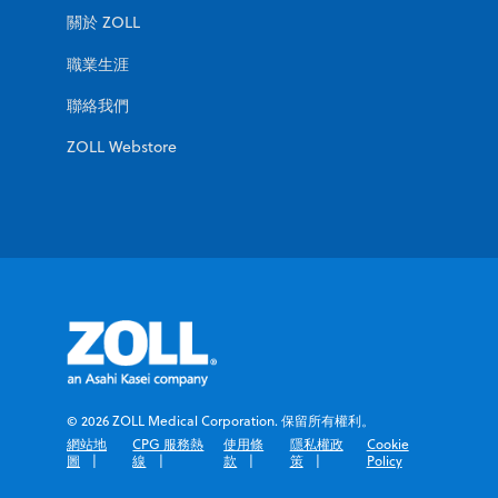
關於 ZOLL
職業生涯
聯絡我們
ZOLL Webstore
幫助您達成目的
幫助您達成目的
幫助您達成目的
幫助您達成目的
© 2026 ZOLL Medical Corporation. 保留所有權利。
在處理醫療緊急情況時，需要依時順勢使用解決方案。
在處理醫療緊急情況時，需要依時順勢使用解決方案。
在處理醫療緊急情況時，需要依時順勢使用解決方案。
在處理醫療緊急情況時，需要依時順勢使用解決方案。
網站地
CPG 服務熱
使用條
隱私權政
Cookie
ZOLL 的產品和服務專為您的特定需求所設計，可在您最
ZOLL 的產品和服務專為您的特定需求所設計，可在您最
ZOLL 的產品和服務專為您的特定需求所設計，可在您最
ZOLL 的產品和服務專為您的特定需求所設計，可在您最
圖
線
款
策
Policy
需要的時刻派上用場。
需要的時刻派上用場。
需要的時刻派上用場。
需要的時刻派上用場。