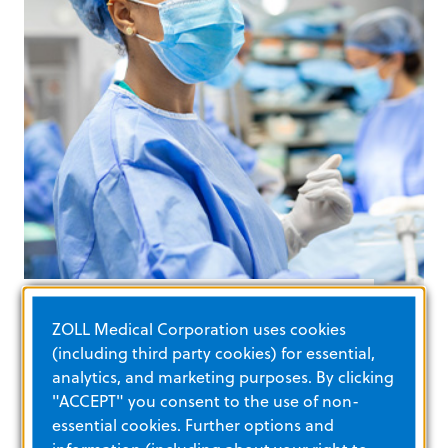
記賬/應收帳款優化
文件記錄、管理與協調
瞭解更多
ZOLL Medical Corporation uses cookies
醫院
(including third party cookies) for essential,
analytics, and marketing purposes. By clicking
我們提供始終可靠、不斷創新且有助於提高
"ACCEPT" you consent to the use of non-
essential cookies. Further options and
成效的優秀臨床解決方案，為您照護患者提