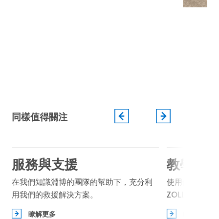
我們堅固的多用途裝置專為迅速部署和提供
更佳成效所設計，使用這些裝置，即可做好
準備，應對受傷、途中照護以及最適切護
理。
部隊健康保護
軍隊／平民合作
軍事醫院
作戰與維持和平任務
同樣值得關注
瞭解更多
服務與支援
教學與
在我們知識淵博的團隊的幫助下，充分利
使用優質的產
用我們的救援解決方案。
ZOLL 電子學
瞭解更多
瞭解更多