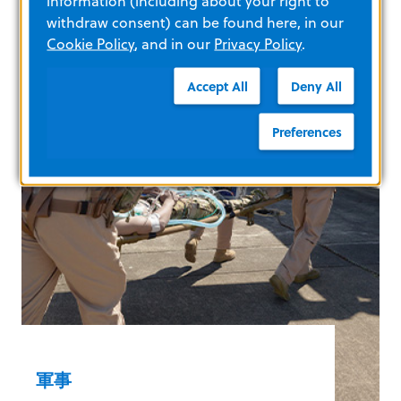
information (including about your right to
供支持。
withdraw consent) can be found here, in our
記賬/應收帳款優化
Cookie Policy
, and in our
Privacy Policy
.
生物醫學工程
心臟病學和電生理學
Accept All
Deny All
臨床教育工作者
急救委員會
Preferences
急診室
實驗室
神經學
護理
呼吸治療
手術中心
瞭解更多
軍事