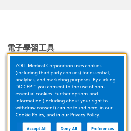
電子學習工具
ZOLL Medical Corporation uses cookies
(including third party cookies) for essential,
analytics, and marketing purposes. By clicking
"ACCEPT" you consent to the use of non-
瞭解更多
essential cookies. Further options and
information (including about your right to
withdraw consent) can be found here, in our
Propaq MD 概述
Cookie Policy
, and in our
Privacy Policy
.
透過這段 10 分鐘的影片，快速了解關於 Propaq
Accept All
Deny All
Preferences