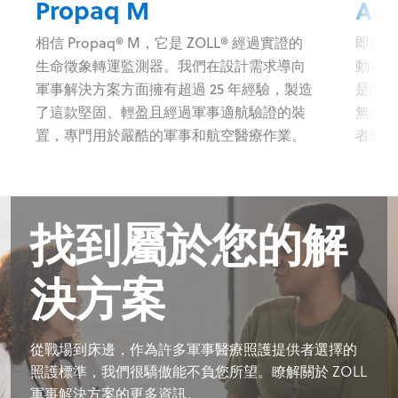
Propaq M
Aut
相信 Propaq® M，它是 ZOLL® 經過實證的
即使身
生命徵象轉運監測器。我們在設計需求導向
動過程
軍事解決方案方面擁有超過 25 年經驗，製造
是同類
了這款堅固、輕盈且經過軍事適航驗證的裝
無法手
置，專門用於嚴酷的軍事和航空醫療作業。
者胸部
找到屬於您的解
決方案
從戰場到床邊，作為許多軍事醫療照護提供者選擇的
照護標準，我們很驕傲能不負您所望。瞭解關於 ZOLL
軍事解決方案的更多資訊。