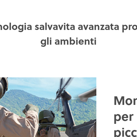
ologia salvavita avanzata prog
gli ambienti
Moni
per 
pic