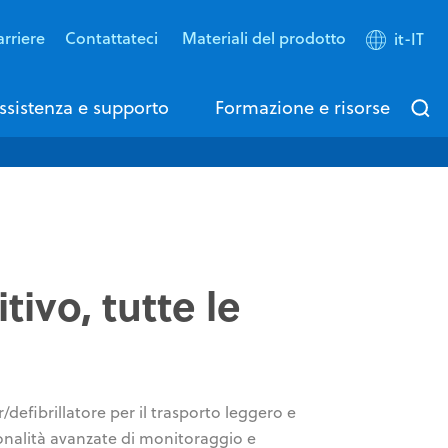
rriere
Contattateci
Materiali del prodotto
it-IT
ssistenza e supporto
Formazione e risorse
tivo, tutte le
efibrillatore per il trasporto leggero e
onalità avanzate di monitoraggio e