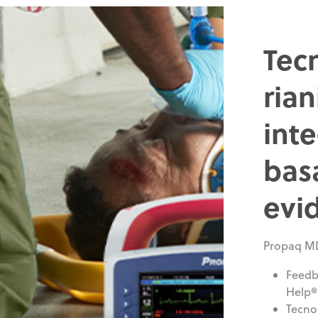
Tec
ria
int
basa
evi
Propaq MD
Feedb
Help®
Tecno