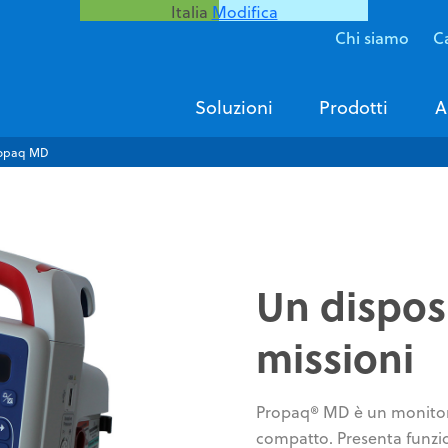
Italia
Modifica
Chi siamo
Ca
Soluzioni
Prodotti
A
opaq MD
Un disposi
missioni
Propaq® MD è un monitor/d
compatto. Presenta funzi