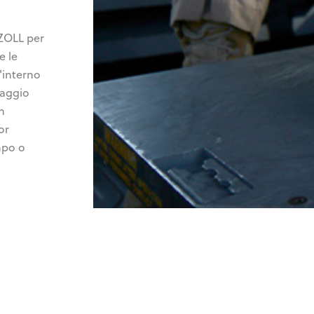
 ZOLL per
e le
l'interno
raggio
n
or
mpo o