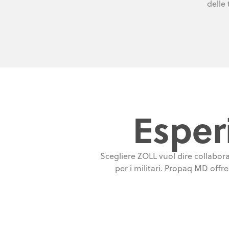
delle
Esper
Scegliere ZOLL vuol dire collabora
per i militari. Propaq MD offr