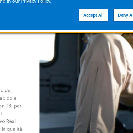
and in our
Privacy Policy
.
Accept All
Deny Al
o dei
rapido e
on TBI per
l
ivo Real
la qualità