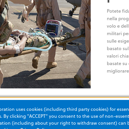
Potete fid
nella prog
volo e del
militari pe
sulle esig
basato sul 
valori chia
basate su
migliorare
ation uses cookies (including third party cookies) for essent
 By clicking "ACCEPT" you consent to the use of non-essenti
tion (including about your right to withdraw consent) can 