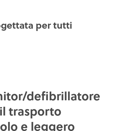
ettata per tutti
tor/defibrillatore
il trasporto
colo e leggero