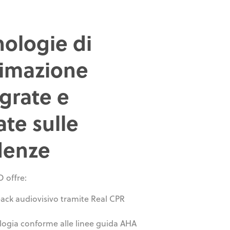
nologie di
nimazione
egrate e
te sulle
denze
 offre:
ack audiovisivo tramite Real CPR
logia conforme alle linee guida AHA