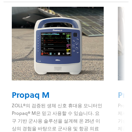
Propaq M
Pr
ZOLL®의 검증된 생체 신호 휴대용 모니터인
Prop
Propaq® M은 믿고 사용할 수 있습니다. 요
제세동
구 기반 군사용 솔루션을 설계해 온 25년 이
기술과
상의 경험을 바탕으로 군사용 및 항공 의료
제공합