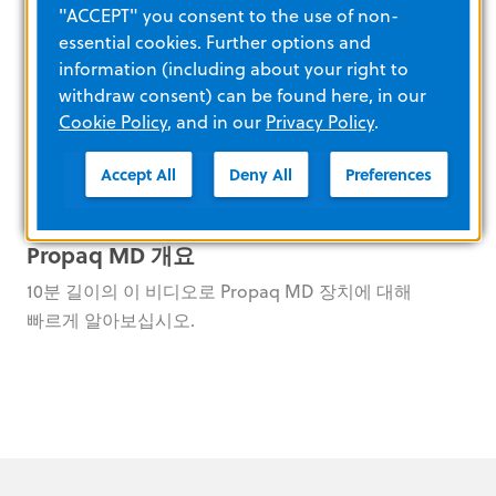
"ACCEPT" you consent to the use of non-
essential cookies. Further options and
information (including about your right to
withdraw consent) can be found here, in our
Cookie Policy
, and in our
Privacy Policy
.
자세히 알아보기
Accept All
Deny All
Preferences
Propaq MD 개요
10분 길이의 이 비디오로 Propaq MD 장치에 대해
빠르게 알아보십시오.