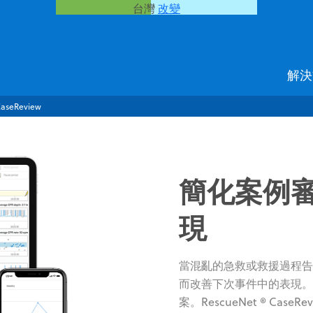
台灣
改變
解決
CaseReview
簡化案例
現
當混亂的急救或救援過程告
而改善下次事件中的表現。Z
案。RescueNet ® Ca