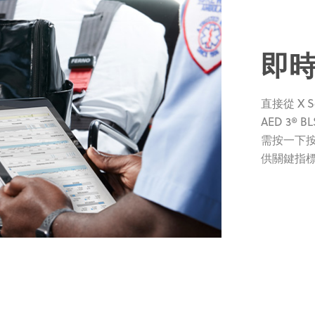
即
直接從 X S
AED 3®
需按一下
供關鍵指