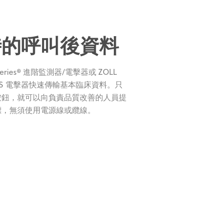
時的呼叫後資料
eries® 進階監測器/電擊器或 ZOLL
 BLS 電擊器快速傳輸基本臨床資料。只
按鈕，就可以向負責品質改善的人員提
標，無須使用電源線或纜線。