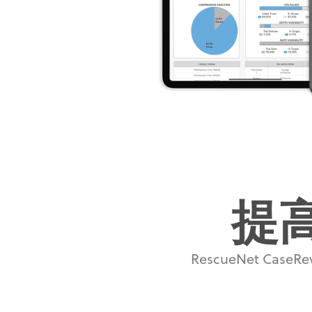
提
RescueNet 