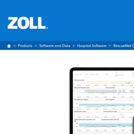
Products
Software and Data
Hospital Software
RescueNet 