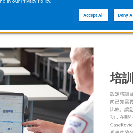
and in our
Privacy Policy
.
Accept All
Deny Al
培
設定培訓
向已知需
比較。讓
功，在哪些
CaseRe
視事件的