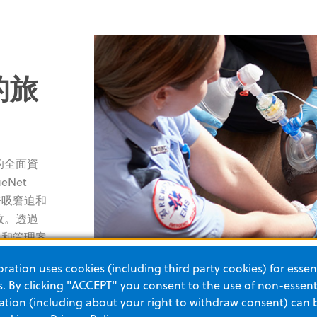
的旅
的全面資
Net
、呼吸窘迫和
效。透過
追蹤和管理案
提高患者治
ation uses cookies (including third party cookies) for essent
 By clicking "ACCEPT" you consent to the use of non-essenti
tion (including about your right to withdraw consent) can 