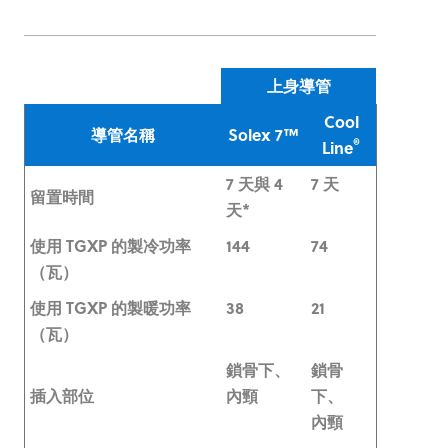
上身導管
Cool
導管名稱
Solex 7™
®
Line
7 天與 4
7 天
留置時間
天*
使用 TGXP 的製冷功率
144
74
（瓦）
使用 TGXP 的製暖功率
38
21
（瓦）
鎖骨下、
鎖骨
插入部位
內頸
下、
內頸