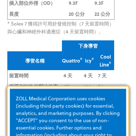
插入部位外徑（OD）
9.3F
9.3F
長度
20 公分
22 公分
* Solex 7 獲得許可用於發燒控制（7 天留置時間）
與心臟和神經外科適應症（4 天留置時間）。
下身導管
Cool
®
®
導管名稱
Quattro
Icy
®
Line
留置時間
4 天
4 天
7 天
使用 TGXP 的製冷功率
173
139
74
（瓦）
ZOLL Medical Corporation uses cookies
使用 TGXP 的製暖功率
48
38
21
(including third party cookies) for essential,
analytics, and marketing purposes. By clicking
（瓦）
"ACCEPT" you consent to the use of non-
插入部位
股
股
股
essential cookies. Further options and
information (including about your right to
插入部位外徑（OD）
9.3F
9.3F
9.3F