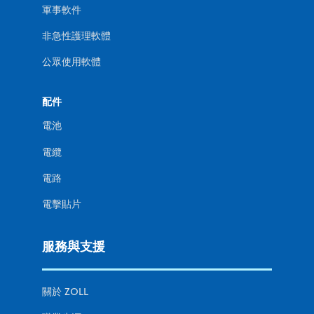
軍事軟件
非急性護理軟體
公眾使用軟體
配件
電池
電纜
電路
電擊貼片
服務與支援
關於 ZOLL
職業生涯