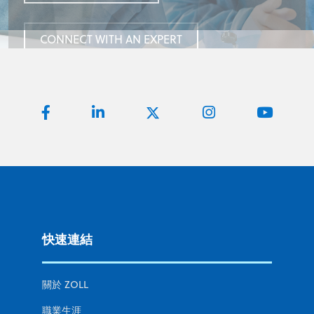
CONNECT WITH AN EXPERT
CONNECT WITH AN EXPERT
CONNECT WITH AN EXPERT
快速連結
關於 ZOLL
職業生涯