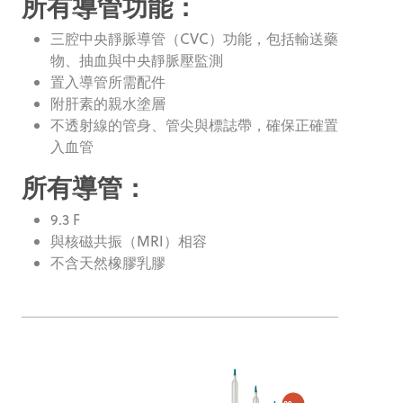
所有導管功能：
三腔中央靜脈導管（CVC）功能，包括輸送藥
物、抽血與中央靜脈壓監測
置入導管所需配件
附肝素的親水塗層
不透射線的管身、管尖與標誌帶，確保正確置
入血管
所有導管：
9.3 F
與核磁共振（MRI）相容
不含天然橡膠乳膠