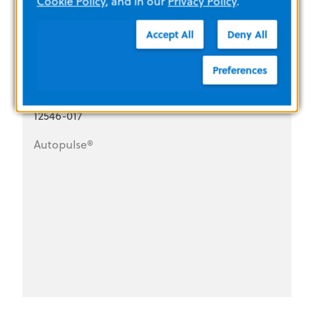
Cookie Policy
, and in our
Privacy Policy
.
Accept All
Deny All
產品手冊 / 操作人員指南 +1
AutoPulse Li-ion Battery
Product Insert, Rev 6
Preferences
捷克共和國
12546-017
Autopulse®