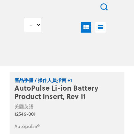
view_module
view_list
產品手冊 / 操作人員指南 +1
AutoPulse Li-ion Battery
Product Insert, Rev 11
美國英語
12546-001
Autopulse®