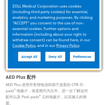
AED Plus 视频
ZOLL Medical Corporation uses cookies
(including third party cookies) for essential,
analytics, and marketing purposes. By clicking
"ACCEPT" you consent to the use of non-
®
RescueNet
EventSummary
essential cookies. Further options and
information (including about your right to
访问临床事件信息，用于质量审查、分析和事后汇
withdraw consent) can be found here, in our
报。
Cookie Policy
, and in our
Privacy Policy
.
了解更多
Accept All
Deny All
Preferences
AED Plus 配件
AED Plus 使用市售锂电池和易于放置的 CPR-D-
®
padz
电极片，保质期均为五年。进一步了解这些
®
配件以及 Pedi-padz
儿科电极片，以实施儿科救
援。