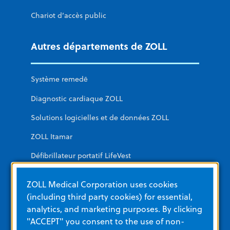
Chariot d’accès public
Autres départements de ZOLL
Système remedē
Diagnostic cardiaque ZOLL
Solutions logicielles et de données ZOLL
ZOLL Itamar
Défibrillateur portatif LifeVest
ZOLL Medical Corporation uses cookies
Formation et ressources
(including third party cookies) for essential,
analytics, and marketing purposes. By clicking
Autres ressources et liens
"ACCEPT" you consent to the use of non-