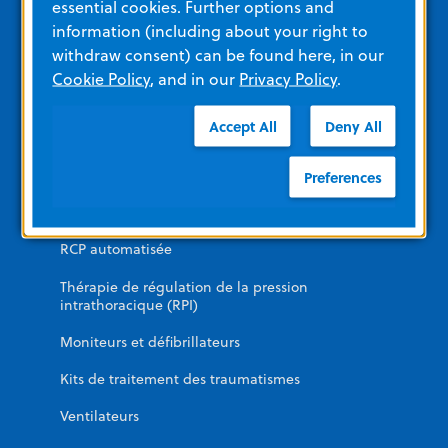
essential cookies. Further options and
Formation
information (including about your right to
withdraw consent) can be found here, in our
Voir tous les matériaux des produits
Cookie Policy
, and in our
Privacy Policy
.
Catégories de produits
Accept All
Deny All
Preferences
URGENCE
DAE
RCP automatisée
Thérapie de régulation de la pression
intrathoracique (RPI)
Moniteurs et défibrillateurs
Kits de traitement des traumatismes
Ventilateurs