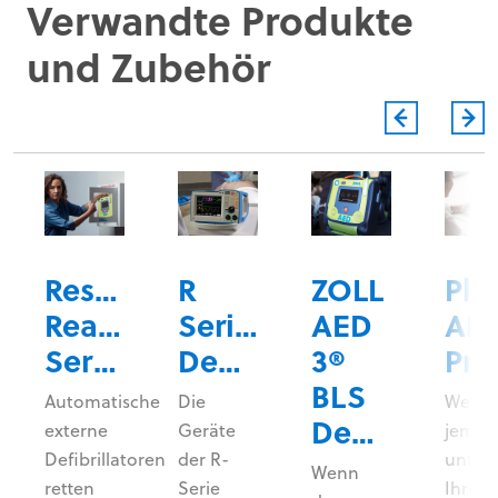
Verwandte Produkte
und Zubehör
Rescue
R
ZOLL
Plu
Ready-
Series®
AED
AE
Service
Defibrillator/Monitor
3®
Prog
BLS
Automatische
Die
Wenn
Defibrillator
er
externe
Geräte
jeman
l
Defibrillatoren
der R-
unter
Wenn
retten
Serie
Ihrer