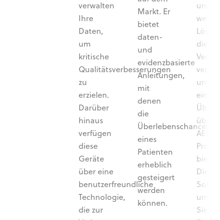
en.
verwalten
und
Markt. Er
Ihre
webba
bietet
Daten,
Lösun
daten-
um
die di
und
kritische
Verwa
evidenzbasierte
Qualitätsverbesserungen
verein
Anleitungen,
zu
und
mit
erzielen.
einen
denen
Darüber
Überbl
die
hinaus
über I
Überlebenschancen
verfügen
AED-
eines
diese
Prog
Patienten
Geräte
bietet.
erheblich
über eine
Die
gesteigert
benutzerfreundliche
Softw
werden
Technologie,
unters
können.
die zur
Sie b