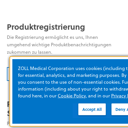
Produktregistrierung
Die Registrierung ermöglicht es uns, Ihnen
umgehend wichtige Produktbenachrichtigungen
zukommen zu lassen.
ZOLL Medical Corporation uses cookies (including t
PRODUKTREGISTRIERUNG
for essential, analytics, and marketing purposes. By
you consent to the use of non-essential cookies. Fu
information (including about your right to withdra
found here, in our
Cookie Policy
, and in our
Privacy 
Preisgekrönter technischer
Accept All
Deny A
Support
Profitieren Sie von der außergewöhnlichen