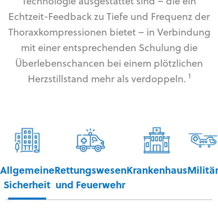
Technologie ausgestattet sind – die ein
Echtzeit-Feedback zu Tiefe und Frequenz der
Thoraxkompressionen bietet – in Verbindung
mit einer entsprechenden Schulung die
Überlebenschancen bei einem plötzlichen
1
Herzstillstand mehr als verdoppeln.
Allgemeine
Rettungswesen
Krankenhaus
Militä
Sicherheit
und Feuerwehr