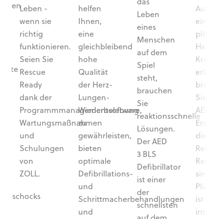
das
tenden
Leben -
helfen
Aufsic
Leben
g.
wenn sie
Ihnen,
einen
eines
richtig
eine
plötzl
Menschen
funktionieren.
gleichbleibend
Herz-
auf dem
Seien Sie
hohe
Kreisl
Spiel
ierte
Rescue
Qualität
erleide
steht,
Ready
der Herz-
brauc
brauchen
dank der
Lungen-
Sie ei
Sie
Programmmanagementsoftware,
Wiederbelebung
AED u
reaktionsschnelle
Wartungsmaßnahmen
zu
Ersthel
Lösungen.
und
gewährleisten,
die
Der AED
n
Schulungen
bieten
Rescu
3 BLS
t,
von
optimale
Ready
Defibrillator
ZOLL.
Defibrillations-
sind.
ist einer
und
PlusTr
der
tionsschocks
Schrittmacherbehandlungen
ist ein
schnellsten
und
intera
auf dem