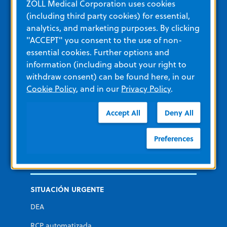
ZOLL Medical Corporation uses cookies
ZOLL Itamar
(including third party cookies) for essential,
Desfibrilador para llevar puesto LifeVest
analytics, and marketing purposes. By clicking
"ACCEPT" you consent to the use of non-
essential cookies. Further options and
Formación y recursos
information (including about your right to
withdraw consent) can be found here, in our
Cookie Policy
, and in our
Privacy Policy
.
Otros recursos y enlaces
Formación
Accept All
Deny All
Ver todos los materiales del producto
Preferences
Categorías de productos
SITUACIÓN URGENTE
DEA
RCP automatizada