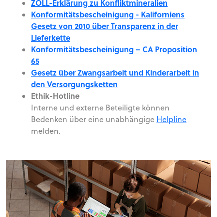
ZOLL-Erklärung zu Konfliktmineralien
Konformitätsbescheinigung - Kaliforniens
Gesetz von 2010 über Transparenz in der
Lieferkette
Konformitätsbescheinigung – CA Proposition
65
Gesetz über Zwangsarbeit und Kinderarbeit in
den Versorgungsketten
Ethik-Hotline
Interne und externe Beteiligte können
Bedenken über eine unabhängige
Helpline
melden.