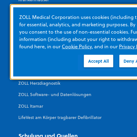
Militärische Sanitätsdienste
ZOLL Medical Corporation uses cookies (including t
Keine Akutversorgung
for essential, analytics, and marketing purposes. By
you consent to the use of non-essential cookies. Fu
Öffentlicher Bereich (Public Access)
information (including about your right to withdra
found here, in our
Cookie Policy
, and in our
Privacy 
Weitere Abteilungen von ZOLL
Accept All
Deny A
remedē-System
ZOLL Herzdiagnostik
ZOLL Software- und Datenlösungen
ZOLL Itamar
LifeVest am Körper tragbarer Defibrillator
Schulung und Quellen