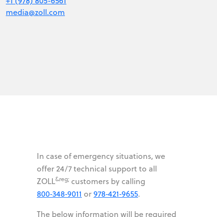
+1 (978) 805-6561
media@zoll.com
In case of emergency situations, we
offer 24/7 technical support to all
&reg;
ZOLL
customers by calling
800‑348‑9011
or
978‑421‑9655
.
The below information will be required