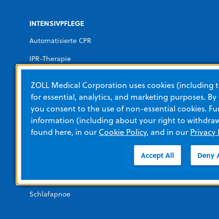
INTENSIVPFLEGE
Automatisierte CPR
IPR-Therapie
Monitore und Defibrillatoren
ZOLL Medical Corporation uses cookies (including t
Temperaturmanagement
for essential, analytics, and marketing purposes. By
you consent to the use of non-essential cookies. Fu
Beatmungsgeräte
information (including about your right to withdra
found here, in our
Cookie Policy
, and in our
Privacy 
BEHANDLUNGEN UND THERAPIEN
Accept All
Deny A
Kardiologisches Management
Kardiovaskulär
Schlafapnoe