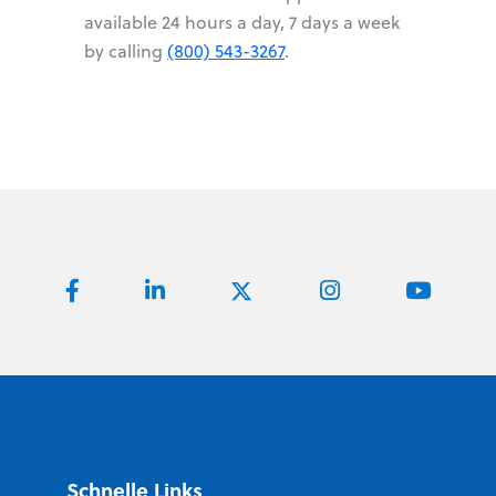
available 24 hours a day, 7 days a week
by calling
(800) 543-3267
.
Schnelle Links