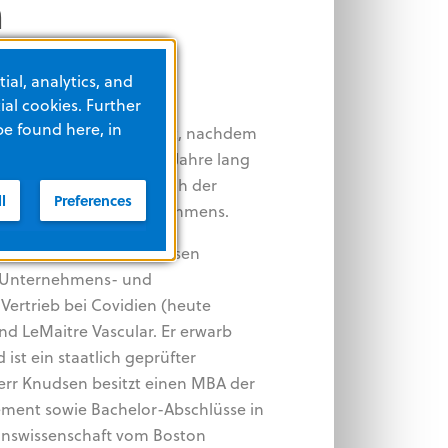
n
ial, analytics, and
al cookies. Further
be found here, in
xecutive Officer ernannt, nachdem
mar tätig war und sechs Jahre lang
leitete – einschließlich der
l
Preferences
Aktivitäten des Unternehmens.
013 bekleidete Herr Knudsen
n Unternehmens- und
Vertrieb bei Covidien (heute
d LeMaitre Vascular. Er erwarb
ist ein staatlich geprüfter
err Knudsen besitzt einen MBA der
ment sowie Bachelor-Abschlüsse in
onswissenschaft vom Boston