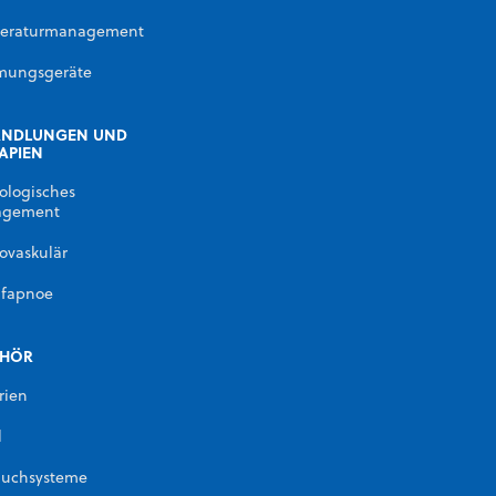
eraturmanagement
mungsgeräte
ANDLUNGEN UND
APIEN
ologisches
gement
ovaskulär
afapnoe
EHÖR
rien
l
auchsysteme