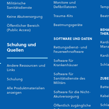
Monitore und
Militärische
Defibrillatoren
Temp
Sanitätsdienste
Trauma-Kits
Beat
Keine Akutversorgung
Beatmungsgeräte
Öffentlicher Bereich
BEH
(Public Access)
THER
SOFTWARE UND DATEN
Kardi
Schulung und
Mana
Rettungsdienst- und
Quellen
Feuerwehrsoftware
Kardi
Software für
Schl
Krankenhäuser
Andere Ressourcen und
Links
Software für
ZUB
Sanitätsdienste des
Schulung
Militärs
Batte
Alle Produktmaterialien
Software für die Nicht-
anzeigen
Kabe
Akutversorgung
Schl
Öffentlich zugängliche