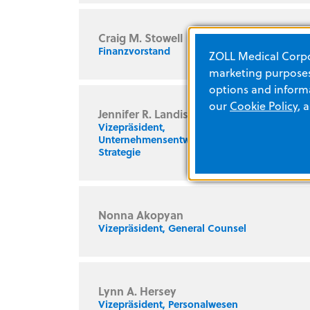
Craig M. Stowell
Finanzvorstand
ZOLL Medical Corpor
marketing purposes.
options and informa
our
Cookie Policy
, 
Jennifer R. Landis
Vizepräsident,
Unternehmensentwicklung und
Strategie
Nonna Akopyan
Vizepräsident, General Counsel
Lynn A. Hersey
Vizepräsident, Personalwesen