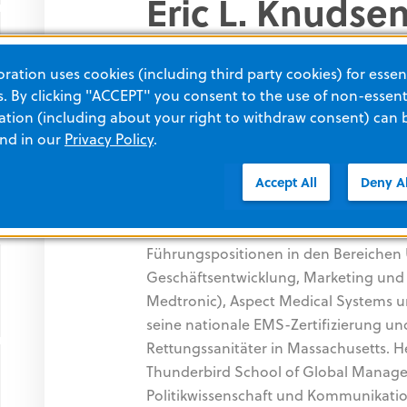
Eric L. Knudse
Geschäftsführer
ation uses cookies (including third party cookies) for essent
 By clicking "ACCEPT" you consent to the use of non-essenti
tion (including about your right to withdraw consent) can 
Herr Knudsen wurde 2026 zum Chief E
and in our
Privacy Policy
.
er seit 2022 als Präsident von ZOLL Ita
die Unternehmensentwicklung von ZOLL 
Accept All
Deny Al
strategischen Investitionen und M&A-
Vor seinem Eintritt bei ZOLL im Jahr 2
Führungspositionen in den Bereiche
Geschäftsentwicklung, Marketing und 
Medtronic), Aspect Medical Systems un
seine nationale EMS-Zertifizierung und 
Rettungssanitäter in Massachusetts. H
Thunderbird School of Global Manage
Politikwissenschaft und Kommunikati