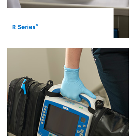
®
R Series
Die R Series richtet sich an medizinisches
Fachpersonal sowohl in der Akut- als auch
in der Nicht-Akutversorgung. Sie verfügt
über die Real CPR Help®-Technologie und
OneStep™-Elektroden, die Defibrillations-
und Stimulationsbehandlungen
beschleunigen.
R Series®