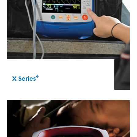
®
X Series
Die Original-X Series® ist ideal für mobile
Ersthelfer und Krankenhaustransporte. Es
handelt sich um einen extrem robusten,
leichten Monitor/Defibrillator mit
Stimulations- und erweiterten
Überwachungsfunktionen in einem