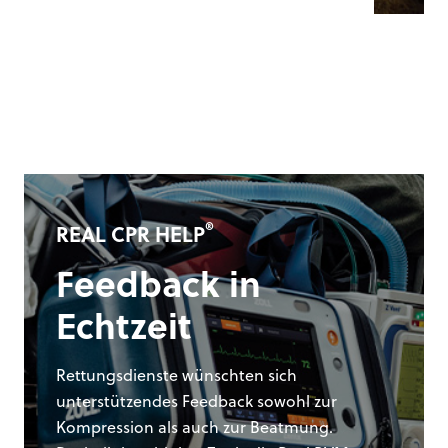
Der Propaq® M ist robust genug für die
extremen Bedingungen bei Militär- und
Luftrettungseinsätzen. Es ist ein
kompaktes und leichtes Gerät, mit dem
Sie Ihre Vitalparameter an Land, in der
Luft oder auf See überwachen können.
Propaq® M
®
REAL CPR HELP
Feedback in
Echtzeit
Rettungsdienste wünschten sich
unterstützendes Feedback sowohl zur
Kompression als auch zur Beatmung.