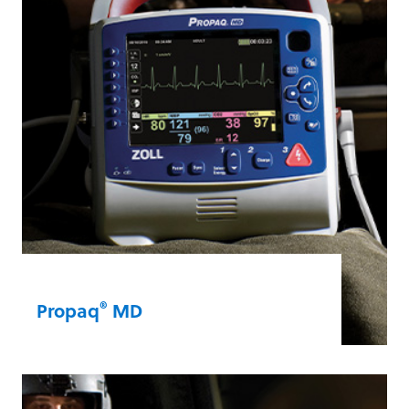
kompakten Paket.
X Series®
®
Propaq
MD
Wenn Militärmediziner einen
flugtauglichen, leichten und robusten