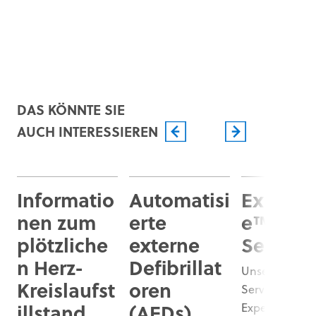
DAS KÖNNTE SIE
AUCH INTERESSIEREN
Informatio
Automatisi
ExpertC
nen zum
erte
e™-
plötzliche
externe
Service
n Herz-
Defibrillat
Unser ultimat
Kreislaufst
oren
Serviceplan
illstand
(AEDs)
ExpertCare ste