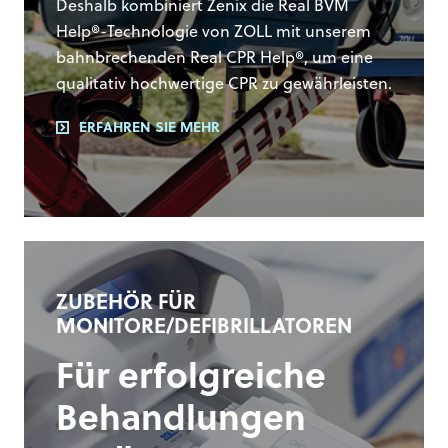
Deshalb kombiniert Zenix die Real BVM
Help®-Technologie von ZOLL mit unserem
bahnbrechenden Real CPR Help®, um eine
qualitativ hochwertige CPR zu gewährleisten.
ERFAHREN SIE MEHR
ZUBEHÖR FÜR
MONITORE/DEFIBRILLATOREN
Für erfolgreiche
Behandlungen