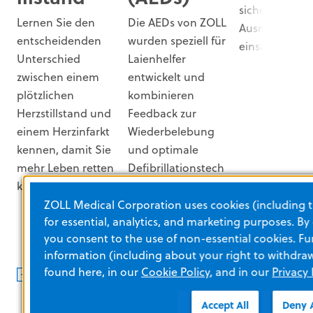
sicher, dass Ih
Lernen Sie den
Die AEDs von ZOLL
r
Ausrüstung i
entscheidenden
wurden speziell für
einsatzbereit i
Unterschied
Laienhelfer
zwischen einem
entwickelt und
plötzlichen
kombinieren
Herzstillstand und
Feedback zur
einem Herzinfarkt
Wiederbelebung
kennen, damit Sie
und optimale
mehr Leben retten
Defibrillationstech
können.
nologie, um Sie
bei Ihren
ZOLL Medical Corporation uses cookies (including t
for essential, analytics, and marketing purposes. By
Rettungseinsätzen
you consent to the use of non-essential cookies. Fu
zu unterstützen.
information (including about your right to withdra
MEHR
MEHR
MEHR
found here, in our
Cookie Policy
, and in our
Privacy 
ERFAHREN
ERFAHREN
ERFAHREN
Accept All
Deny A