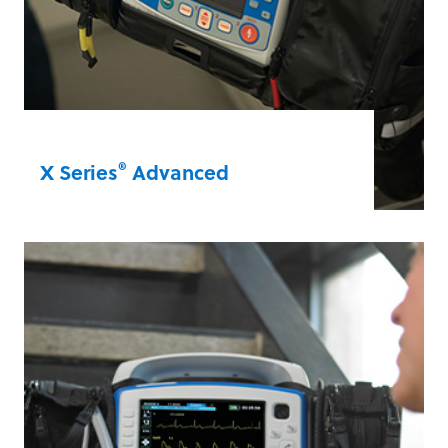
®
X Series
Advanced
Betreuen Sie Patienten effektiver als je
zuvor mit den neuesten ZOLL-
Technologien, einschließlich Real BVM
Help®, das Ersthelfer bei einer
hochwertigen manuellen Beatmung
unterstützt.
X Series® Advanced