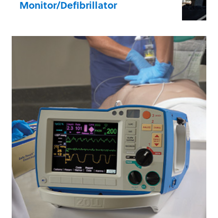
Monitor/Defibrillator
Basierend auf dem Feedback von EMS-
Teams wie Ihrem setzt Zenix neue
Maßstäbe in Benutzerfreundlichkeit,
Robustheit und Zuverlässigkeit. Kurz
gesagt: Zenix bringt Ruhe in das Chaos
eines Einsatzes.
Hier erfahren Sie mehr