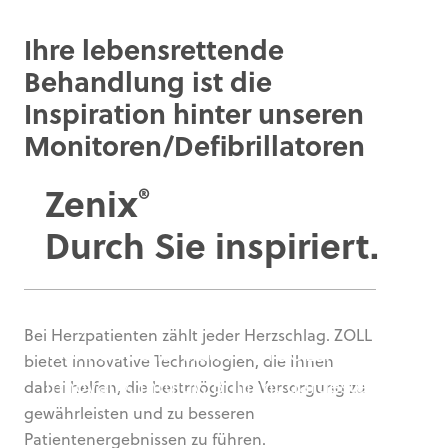
Ihre lebensrettende
Behandlung ist die
Inspiration hinter unseren
Monitoren/Defibrillatoren
Zenix
®
Durch Sie inspiriert.
Wir präsentieren den neuen
Bei Herzpatienten zählt jeder Herzschlag. ZOLL
Monitor/Defibrillator von ZOLL:
bietet innovative Technologien, die Ihnen
Innovativ. Intuitiv. Brilliant dargestellt.
dabei helfen, die bestmögliche Versorgung zu
gewährleisten und zu besseren
Patientenergebnissen zu führen.