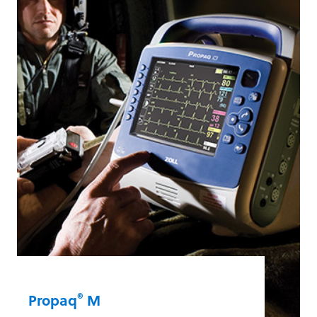
Monitor/Defibrillator benötigen, ist der
Propaq® MD die richtige Wahl. Mit einer
einzigen Akkuladung bietet er bis zu sechs
Stunden erweiterte
Überwachungsfunktionen.
Propaq® MD
®
Propaq
M