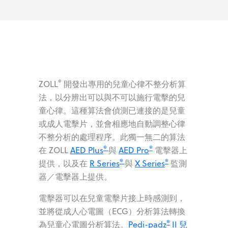
®
ZOLL
開發出專用的兒童心律不整分析算
法，以分辨出可以與不可以施行電擊的兒
童心律。這種算法會偵測已連接的是兒童
或成人電擊片，並會相應地自動調整心律
不整分析的處理程序。此獨一無二的算法
®
®
在 ZOLL
AED Plus
與
AED Pro
電擊器上
®
®
提供，以及在
R Series
與
X Series
監測
器／電擊器上提供。
電擊器可以在兒童電擊片接上時感測到，
並將從成人心電圖（ECG）分析算法轉換
®
為兒童心電圖分析算法。
Pedi-padz
II 兒