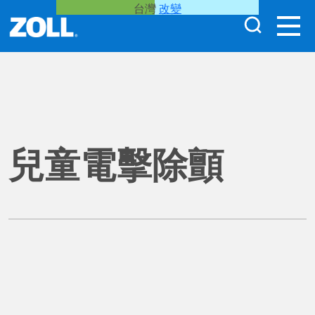
台灣
改變
兒童電擊除顫