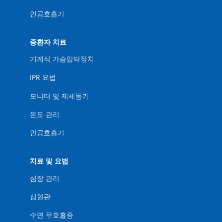
인공호흡기
중환자 치료
기계식 가슴압박장치
IPR 요법
모니터 및 제세동기
온도 관리
인공호흡기
치료 및 요법
심장 관리
심혈관
수면 무호흡증