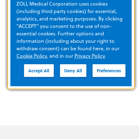
ZOLL Medical Corporation uses cookies
선명한 풀 컬러 구조 영상
(including third party cookies) for essential,
견고한 설계, 1m 낙하 테스트
analytics, and marketing purposes. By clicking
IP55 방수 방진 IP(침투 보호) 등급
"ACCEPT" you consent to the use of non-
자체 전원 상태를 보고할 수 있는 5년 수명 스
essential cookies. Further options and
마트 배터리
information (including about your right to
성인 및 소아 구조를 위한 5년 수명 범용 CPR
withdraw consent) can be found here, in our
Uni-padz electrodes
Cookie Policy
, and in our
Privacy Policy
.
RescueNet® Event Summary를 통한 사후 지
원
Accept All
Deny All
Preferences
포괄적인 자동 자가 테스트로 장치 준비 상태
보장
반자동 및 완전 자동 구성