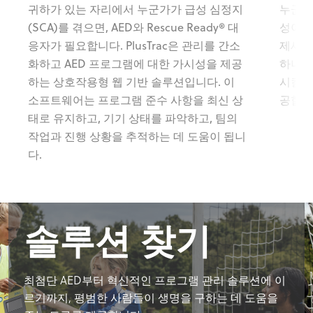
귀하가 있는 자리에서 누군가가 급성 심정지
누군가
(SCA)를 겪으면, AED와 Rescue Ready® 대
성이 좋
응자가 필요합니다. PlusTrac은 관리를 간소
제세동
화하고 AED 프로그램에 대한 가시성을 제공
하나입
하는 상호작용형 웹 기반 솔루션입니다. 이
시킬 
소프트웨어는 프로그램 준수 사항을 최신 상
공합니
태로 유지하고, 기기 상태를 파악하고, 팀의
작업과 진행 상황을 추적하는 데 도움이 됩니
다.
솔루션 찾기
최첨단 AED부터 혁신적인 프로그램 관리 솔루션에 이
르기까지, 평범한 사람들이 생명을 구하는 데 도움을