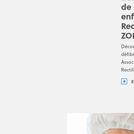
de 
enf
Rec
ZO
Décou
défib
Assoc
Recti
E