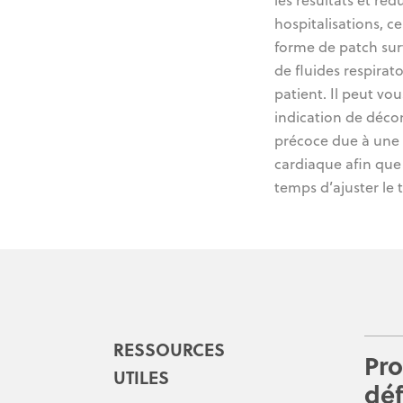
les résultats et rédu
hospitalisations, ce
forme de patch surv
de fluides respirat
patient. Il peut v
indication de déc
précoce due à une 
cardiaque afin que
temps d’ajuster le 
RESSOURCES
Pro
UTILES
déf