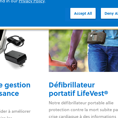
and in our
Privacy Policy
.
Accept All
Deny Al
e gestion
Défibrillateur
isance
portatif LifeVest®
Notre défibrillateur portable allie
protection contre la mort subite pa
der à améliorer
crise cardiaque à des informations