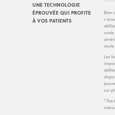
UNE TECHNOLOGIE
ÉPROUVÉE QUI PROFITE
Bien 
« éne
À VOS PATIENTS
défib
onde 
améri
seule
Les f
impor
défib
dispos
pouve
sur p
1
The H
mécan