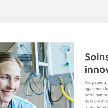
Soin
inno
Vos patients 
également le
notre gamme 
de la pré-hosp
toutes les ét