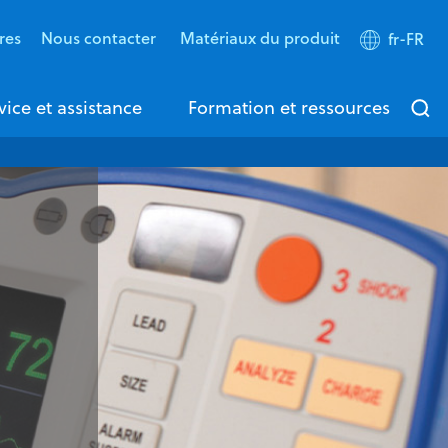
res
Nous contacter
Matériaux du produit
fr-FR
vice et assistance
Formation et ressources