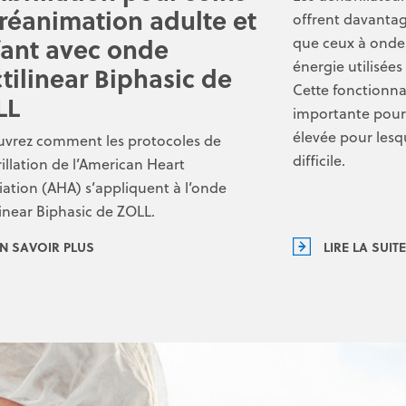
réanimation adulte et
offrent davantag
ant avec onde
que ceux à onde
énergie utilisée
tilinear Biphasic de
Cette fonctionna
LL
importante pour
élevée pour lesqu
vrez comment les protocoles de
difficile.
rillation de l’American Heart
iation (AHA) s’appliquent à l’onde
linear Biphasic de ZOLL.
N SAVOIR PLUS
LIRE LA SUITE