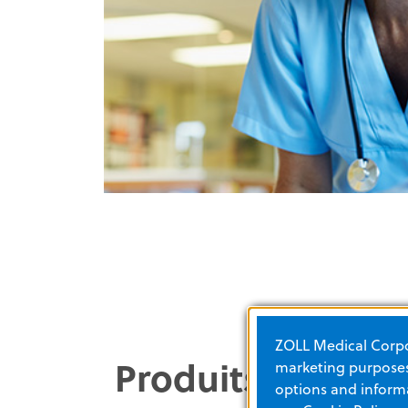
ZOLL Medical Corpor
Produits phares
marketing purposes.
options and informa