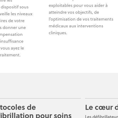
ire les
exploitables pour vous aider à
 dispositif sous
atteindre vos objectifs, de
eille les niveaux
l’optimisation de vos traitements
oires de votre
médicaux aux interventions
ous donner une
cliniques.
ompensation
insuffisance
 vous ayez le
traitement.
tocoles de
Le cœur 
ibrillation pour soins
Les défibrillate