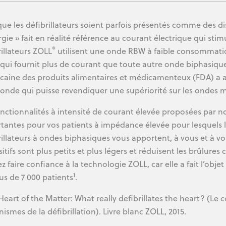
que les défibrillateurs soient parfois présentés comme des dis
rgie » fait en réalité référence au courant électrique qui sti
®
rillateurs ZOLL
utilisent une onde RBW à faible consommation
qui fournit plus de courant que toute autre onde biphasique
caine des produits alimentaires et médicamenteux (FDA) 
 onde qui puisse revendiquer une supériorité sur les ondes
onctionnalités à intensité de courant élevée proposées par no
tantes pour vos patients à impédance élevée pour lesquels la d
rillateurs à ondes biphasiques vous apportent, à vous et à vo
itifs sont plus petits et plus légers et réduisent les brûlures
z faire confiance à la technologie ZOLL, car elle a fait l’obje
1
lus de 7 000 patients
.
eart of the Matter: What really defibrillates the heart? (Le 
ismes de la défibrillation). Livre blanc ZOLL, 2015.