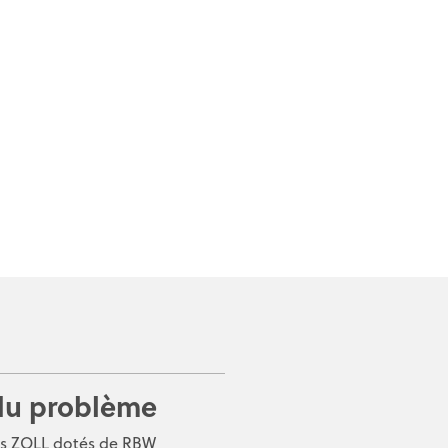
du problème
urs ZOLL dotés de RBW