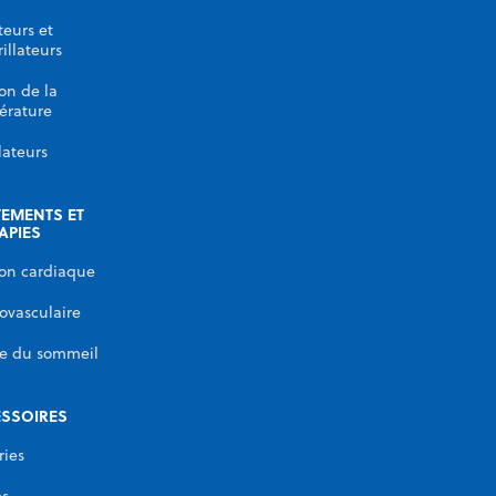
eurs et
rillateurs
on de la
érature
lateurs
TEMENTS ET
APIES
on cardiaque
ovasculaire
e du sommeil
SSOIRES
ries
es