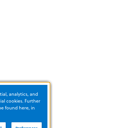
ial, analytics, and
al cookies. Further
be found here, in
son