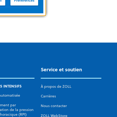
l
Preferences
Service et soutien
S INTENSIFS
À propos de ZOLL
automatisée
Carrières
ement par
Nous contacter
ation de la pression
thoracique (RPI)
ZOLL WebStore