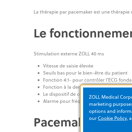
La thérapie par pacemaker est une thérapie 
Le fonctionnemen
Stimulation externe ZOLL 40 ms
Vitesse de saisie élevée
Seuils bas pour le bien-être du patient
Fonction 4:1- pour contrôler l’ECG fond
Fonction à la demande où à fréquence f
Le dispositif de correction des erreurs d
ZOLL Medical Corpor
Alarme pour fréquence cardiaque active 
marketing purposes.
options and informa
Pacemaker forme
our
Cookie Policy
, 