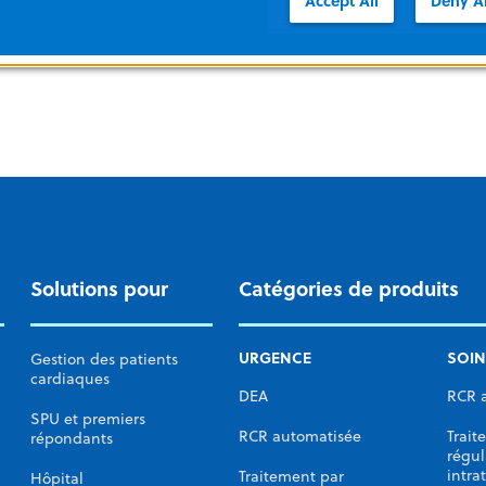
Accept All
Deny Al
Solutions pour
Catégories de produits
URGENCE
SOIN
Gestion des patients
cardiaques
DEA
RCR 
SPU et premiers
RCR automatisée
Trait
répondants
régul
intra
Traitement par
Hôpital