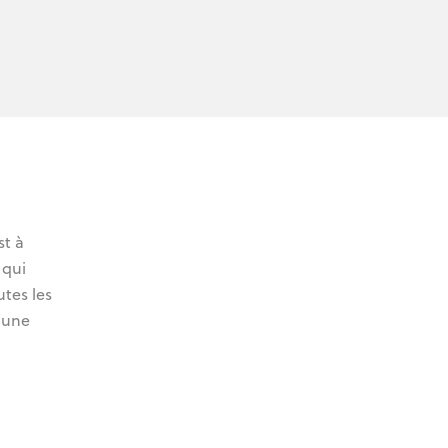
st à
 qui
tes les
 une