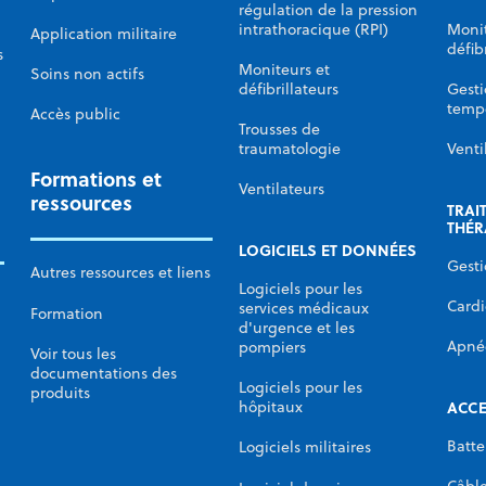
régulation de la pression
intrathoracique (RPI)
Monit
Application militaire
défib
s
Moniteurs et
Soins non actifs
défibrillateurs
Gesti
temp
Accès public
Trousses de
traumatologie
Venti
Formations et
Ventilateurs
ressources
TRAI
THÉR
LOGICIELS ET DONNÉES
Gesti
Autres ressources et liens
Logiciels pour les
Cardi
services médicaux
Formation
d'urgence et les
Apné
pompiers
Voir tous les
documentations des
Logiciels pour les
produits
ACCE
hôpitaux
Batte
Logiciels militaires
Câbl