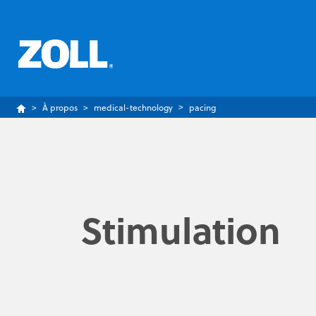
À propos
medical-technology
pacing
Stimulation