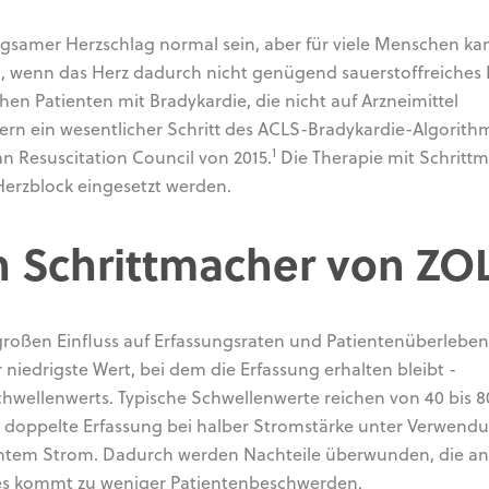
angsamer Herzschlag normal sein, aber für viele Menschen ka
, wenn das Herz dadurch nicht genügend sauerstoffreiches B
n Patienten mit Bradykardie, die nicht auf Arzneimittel
hern ein wesentlicher Schritt des ACLS-Bradykardie-Algorith
1
n Resuscitation Council von 2015.
Die Therapie mit Schritt
erzblock eingesetzt werden.
n Schrittmacher von ZO
roßen Einfluss auf Erfassungsraten und Patientenüberleben
 niedrigste Wert, bei dem die Erfassung erhalten bleibt -
hwellenwerts. Typische Schwellenwerte reichen von 40 bis 8
ie doppelte Erfassung bei halber Stromstärke unter Verwend
antem Strom. Dadurch werden Nachteile überwunden, die a
es kommt zu weniger Patientenbeschwerden.