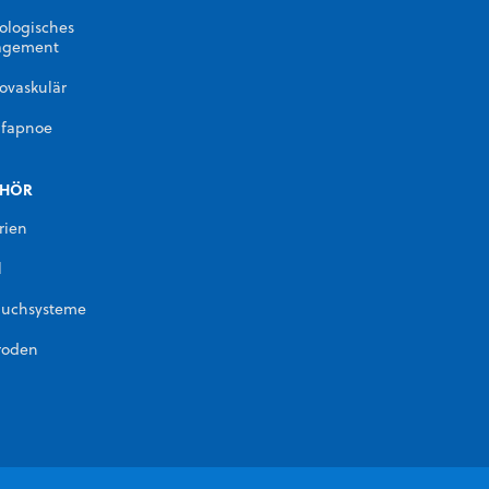
ologisches
gement
ovaskulär
afapnoe
EHÖR
rien
l
auchsysteme
roden