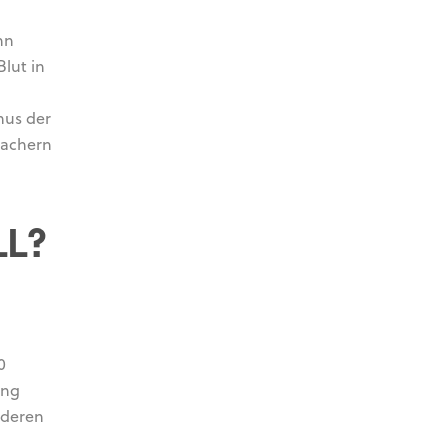
nn
lut in
mus der
machern
LL?
0
ung
nderen