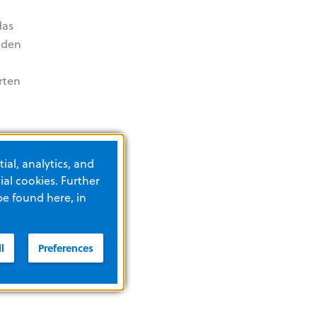
das
 den
rten
ial, analytics, and
al cookies. Further
be found here, in
l
Preferences