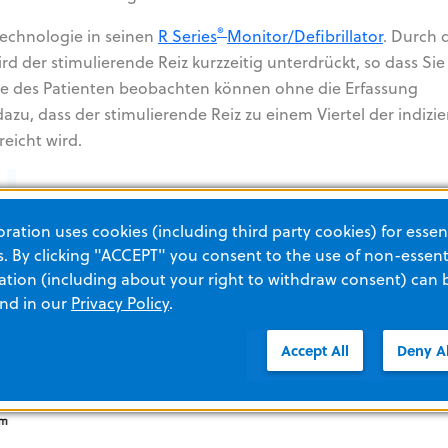
®
Technologie in seinen
R Series
Monitor/Defibrillator
. Durch 
d der stimulierende Reiz kurzzeitig unterdrückt, so dass Sie
 des Patienten beobachten können ohne die Erfassung
azu, dass der stimulierende Reiz zu einem Viertel der indizie
reicht wird.
ation uses cookies (including third party cookies) for essent
 By clicking "ACCEPT" you consent to the use of non-essenti
tion (including about your right to withdraw consent) can 
and in our
Privacy Policy
.
Accept All
Deny Al