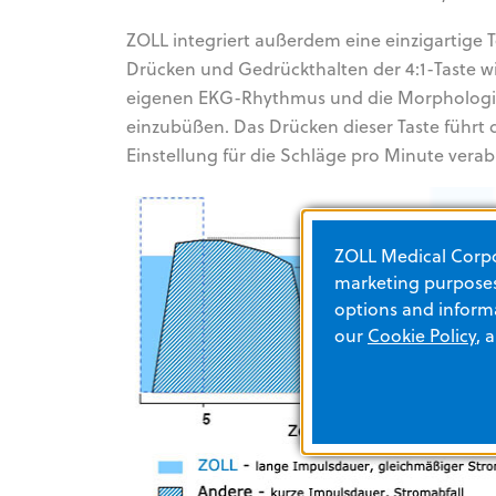
ZOLL integriert außerdem eine einzigartige 
Drücken und Gedrückthalten der 4:1-Taste wir
eigenen EKG-Rhythmus und die Morphologie
einzubüßen. Das Drücken dieser Taste führt d
Einstellung für die Schläge pro Minute verab
ZOLL Medical Corpor
marketing purposes.
options and informa
our
Cookie Policy
, 