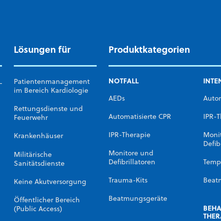
Lösungen für
Produktkategorien
NOTFALL
INTE
L
Patientenmanagement
im Bereich Kardiologie
AEDs
Autom
Rettungsdienste und
Automatisierte CPR
IPR-T
Feuerwehr
IPR-Therapie
Moni
Krankenhäuser
Defib
Monitore und
Militärische
Defibrillatoren
Temp
Sanitätsdienste
Trauma-Kits
Beat
Keine Akutversorgung
Beatmungsgeräte
Öffentlicher Bereich
BEH
(Public Access)
THER