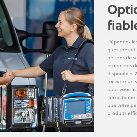
Opti
fiabl
Dépannez les
questions et
options de se
proposons de
disponibles 2
recevrez un s
pour vous as
correctement
que votre per
produits eff