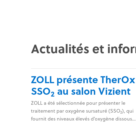
Actualités et info
ZOLL présente TherOx
SSO
au salon Vizient
2
ZOLL a été sélectionnée pour présenter le
traitement par oxygène sursaturé (SSO
), qui
2
fournit des niveaux élevés d’oxygène dissous
directement au cœur après une crise cardiaq
grave, au Vizient Innovative Technology