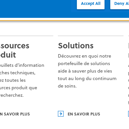
Accessoires Ressources
Accept All
Deny Al
ssources
Solutions
duit
Découvrez en quoi notre
portefeuille de solutions
euillets d’information
aide à sauver plus de vies
iches techniques,
tout au long du continuum
ez toutes les
de soins.
urces produit que
recherchez.
N SAVOIR PLUS
EN SAVOIR PLUS