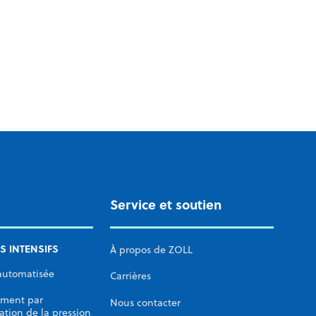
terventionnelle (DIC) avec Premier, Inc., à
mpter du 1er juillet 2022.
Service et soutien
S INTENSIFS
À propos de ZOLL
automatisée
Carrières
ement par
Nous contacter
ation de la pression