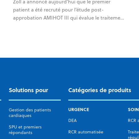
Zoll a annoncé aujourd’hui que le premier
in
patient a été recruté pour l’étude post-
co
s
approbation AMIHOT III qui évalue le traitement
se
par oxygène sursaturé (SSO
) TherOx® pour le
2
traitement de la forme la plus sévère de crise
cardiaque, l’infarctus du myocarde avec
surélévation du segment ST (STEMI) antérieur
gauche de type descendant (LAD).
Solutions pour
Catégories de produits
URGENCE
SOIN
Gestion des patients
cardiaques
DEA
RCR 
SPU et premiers
RCR automatisée
Trait
répondants
régul