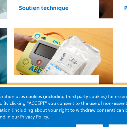
Soutien technique
Soutien technique
Accessoires et ressources
ation uses cookies (including third party cookies) for essent
 By clicking "ACCEPT" you consent to the use of non-essenti
tion (including about your right to withdraw consent) can 
and in our
Privacy Policy
.