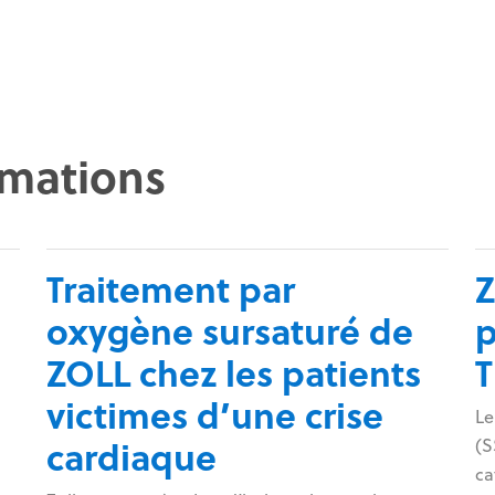
rmations
Traitement par
Z
oxygène sursaturé de
p
ZOLL chez les patients
victimes d’une crise
Le
cardiaque
(
ue
ca