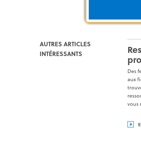
Demande concernant les ventes
AUTRES ARTICLES
Re
INTÉRESSANTS
pro
Des f
aux f
trouv
resso
vous 
E