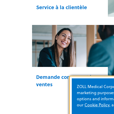
Service à la clientèle
Service à la clientèle
Demande concernant les
ventes
ZOLL Medical Corpor
marketing purposes.
options and informa
our
Cookie Policy
, 