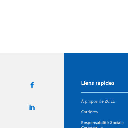
Exchange. Vizient, Inc, la plus grande société
nationale d’amélioration des performances de
soins de santé gérée par les membres, organi
l’événement le 17 octobre à Dallas.
Liens rapides
À propos de ZOLL
Carrières
Responsabilité Sociale
Corporative