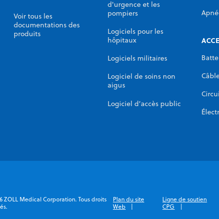
d'urgence et les
Apné
pompiers
Voir tous les
documentations des
Logiciels pour les
produits
ACCE
hôpitaux
Batte
Logiciels militaires
Câbl
Logiciel de soins non
aigus
Circu
Logiciel d’accès public
Élect
6 ZOLL Medical Corporation. Tous droits
Plan du site
Ligne de soutien
és.
Web
CPG