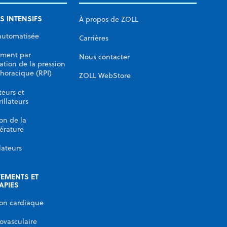
S INTENSIFS
À propos de ZOLL
automatisée
Carrières
ement par
Nous contacter
ation de la pression
thoracique (RPI)
ZOLL WebStore
eurs et
rillateurs
on de la
érature
lateurs
TEMENTS ET
APIES
on cardiaque
ovasculaire