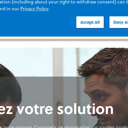
tion (including about your right to withdraw consent) can 
and in our
Privacy Policy
.
s
Accept All
Deny Al
ez votre solution
 large gamme d’appareils de réanimation, un soutien produi