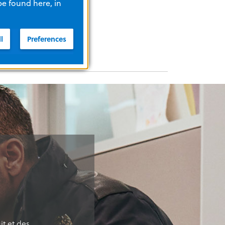
be found here, in
l
Preferences
t et des