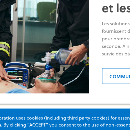
et le
Les solution
fournissent 
pour prendre
seconde. Ains
survie des pa
COMMUN
ation uses cookies (including third party cookies) for essent
 By clicking "ACCEPT" you consent to the use of non-essenti