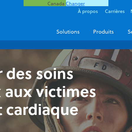
Canada
Changer
À propos
Carrières
Solutions
Produits
S
 des soins
 aux victimes
t cardiaque