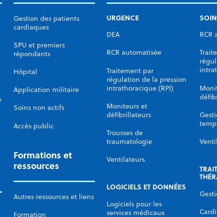
URGENCE
SOIN
Gestion des patients
cardiaques
DEA
RCR 
SPU et premiers
RCR automatisée
Trait
répondants
régul
intra
Traitement par
Hôpital
régulation de la pression
intrathoracique (RPI)
Monit
Application militaire
défib
s
Moniteurs et
Soins non actifs
défibrillateurs
Gesti
temp
Accès public
Trousses de
traumatologie
Venti
Formations et
Ventilateurs
ressources
TRAI
THÉR
LOGICIELS ET DONNÉES
Gesti
Autres ressources et liens
Logiciels pour les
Cardi
services médicaux
Formation