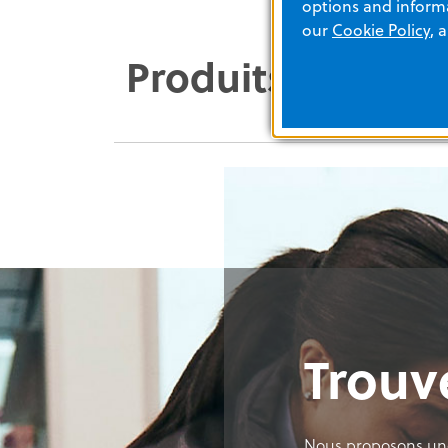
options and informa
our
Cookie Policy
, 
Produits vedette
Trouv
Nous proposons une