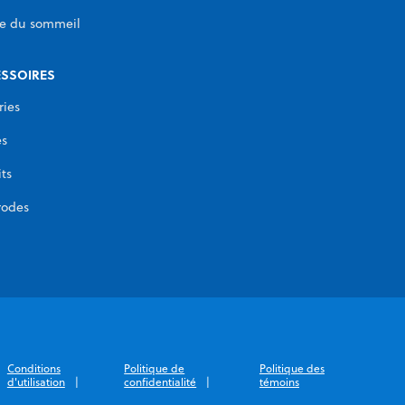
e du sommeil
SSOIRES
ries
es
its
rodes
Conditions
Politique de
Politique des
d'utilisation
confidentialité
témoins