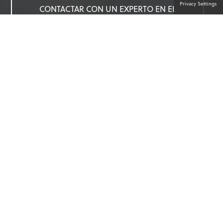
Privacy Settings
CONTACTAR CON UN EXPERTO EN EL
PRODUCTO
SOLUCIONES ÁGILES CUANDO NO
HAY TIEMPO QUE PERDER
Salvar vidas puede ser una batalla contra el
tiempo. Nuestras soluciones responden y son
las mejores de su clase, al igual que los