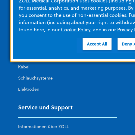
ZOLL Medical Corporation uses cookies (including t
Software für Sanitätsdienste des Militärs
for essential, analytics, and marketing purposes. By
you consent to the use of non-essential cookies. Fu
Software für die Nicht-Akutversorgung
information (including about your right to withdra
Öffentlich zugängliche Software
found here, in our
Cookie Policy
, and in our
Privacy 
Accept All
Deny A
ZUBEHÖR
Batterien
Kabel
Schlauchsysteme
Elektroden
Service und Support
Informationen über ZOLL