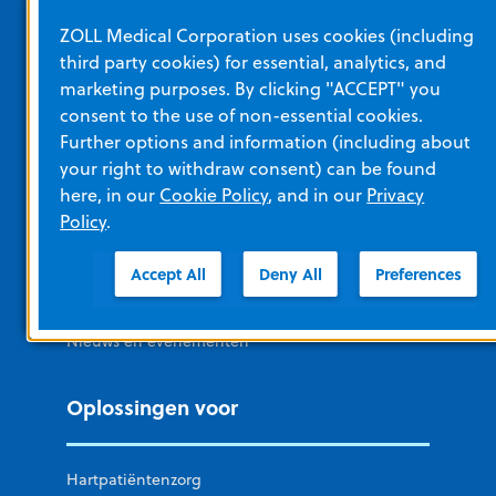
ZOLL Medical Corporation uses cookies (including
third party cookies) for essential, analytics, and
marketing purposes. By clicking "ACCEPT" you
Snelle verbinding
consent to the use of non-essential cookies.
Further options and information (including about
your right to withdraw consent) can be found
Over ZOLL
here, in our
Cookie Policy
, and in our
Privacy
Carrières
Policy
.
Corporate Social Responsibility
Accept All
Deny All
Preferences
Neem contact met ons op
Nieuws en evenementen
Oplossingen voor
Hartpatiëntenzorg