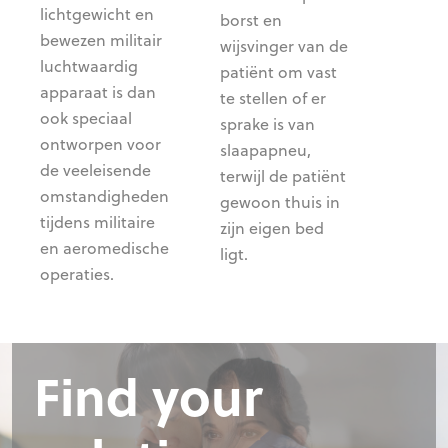
lichtgewicht en
borst en
bewezen militair
wijsvinger van de
luchtwaardig
patiënt om vast
apparaat is dan
te stellen of er
ook speciaal
sprake is van
ontworpen voor
slaapapneu,
de veeleisende
terwijl de patiënt
omstandigheden
gewoon thuis in
tijdens militaire
zijn eigen bed
en aeromedische
ligt.
operaties.
Find your
Find your
Required:
Find your