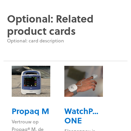
Optional: Related
product cards
Optional: card description
Propaq M
WatchPAT®
ONE
Vertrouw op
Propaq® M, de
Slaapapneu is