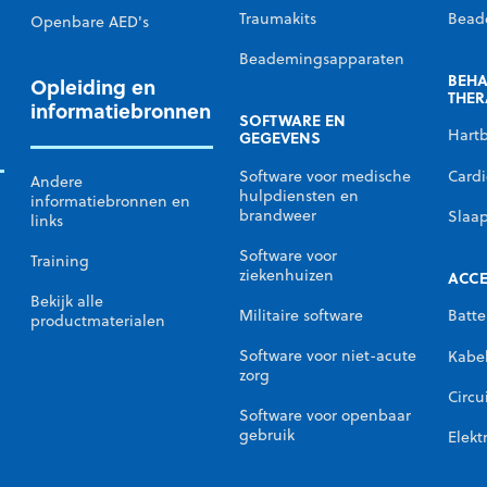
n
Traumakits
Bead
Openbare AED's
Beademingsapparaten
BEHA
Opleiding en
THER
informatiebronnen
SOFTWARE EN
Hart
GEGEVENS
Cardi
Software voor medische
Andere
hulpdiensten en
informatiebronnen en
brandweer
Slaa
links
Software voor
Training
ziekenhuizen
ACCE
Bekijk alle
Militaire software
Batte
productmaterialen
Software voor niet-acute
Kabe
zorg
Circu
Software voor openbaar
gebruik
Elekt