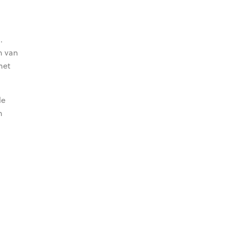
.
n van
met
de
m