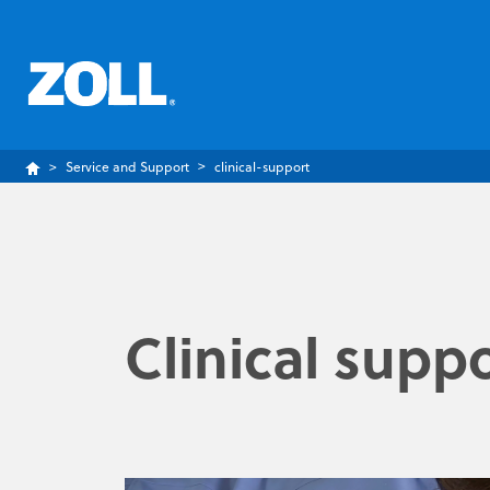
Service and Support
clinical-support
Clinical supp