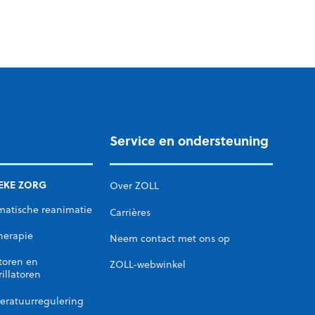
Service en ondersteuning
IEKE ZORG
Over ZOLL
matische reanimatie
Carrières
herapie
Neem contact met ons op
toren en
ZOLL-webwinkel
rillatoren
eratuurregulering