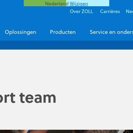
Nederland
Wijzigen
Over ZOLL
Carrières
Ne
Oplossingen
Producten
Service en onder
ort team