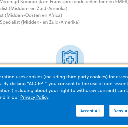
 (Verenigd Koningrijk en Frans sprekende delen binnen EMEA
alist (Midden- en Zuid-Amerika)
ist (Midden-Oosten en Africa)
 Specialist (Midden- en Zuid-Amerika)
ation uses cookies (including third party cookies) for essent
Ik werk binnen een ambulancedienst
 By clicking "ACCEPT" you consent to the use of non-essenti
tion (including about your right to withdraw consent) can 
eem contact op met het Clinical Support Team.
and in our
Privacy Policy
.
Accept All
Deny Al