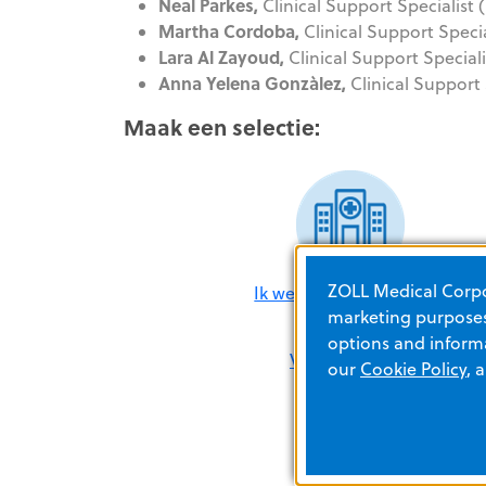
Neal Parkes,
Clinical Support Specialist
Martha Cordoba,
Clinical Support Speci
Lara Al Zayoud,
Clinical Support Special
Anna Yelena Gonzàlez,
Clinical Support
Maak een selectie:
ZOLL Medical Corpor
Ik werk in het ziekenhuis
marketing purposes.
options and informa
Voor meer informatie, n
our
Cookie Policy
, 