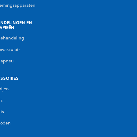
emingsapparaten
NDELINGEN EN
APIEËN
behandeling
ovasculair
papneu
SSOIRES
rijen
ls
its
roden