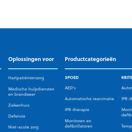
Oplossingen voor
Productcategorieën
SPOED
KRIT
Hartpatiëntenzorg
AED's
Auto
Medische hulpdiensten
en brandweer
Automatische reanimatie
IPR-t
Ziekenhuis
IPR-therapie
Moni
defib
Defensie
Monitoren en
defibrillatoren
Temp
Niet-acute zorg