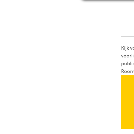
Kijk 
voorl
publi
Roo