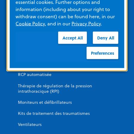
essential cookies. Further options and
Formation
information (including about your right to
withdraw consent) can be found here, in our
Voir tous les matériaux des produits
Cookie Policy
, and in our
Privacy Policy
.
Catégories de produits
Accept All
Deny All
Preferences
URGENCE
DAE
RCP automatisée
Thérapie de régulation de la pression
intrathoracique (RPI)
Moniteurs et défibrillateurs
Kits de traitement des traumatismes
Ventilateurs