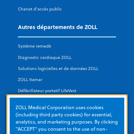
Chariot d’accès public
Autres départements de ZOLL
Système remedē
Diagnostic cardiaque ZOLL
Solutions logicielles et de données ZOLL
ZOLL Itamar
Défibrillateur portatif LifeVest
ZOLL Medical Corporation uses cookies
Formation et ressources
(including third party cookies) for essential,
analytics, and marketing purposes. By clicking
Autres ressources et liens
"ACCEPT" you consent to the use of non-