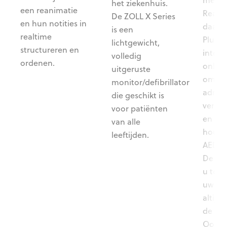
het ziekenhuis.
een reanimatie
Ready
De ZOLL X Series
en hun notities in
daarv
is een
realtime
PlusTr
lichtgewicht,
structureren en
intera
volledig
ordenen.
online
uitgeruste
om u
monitor/defibrillator
admini
die geschikt is
veree
voor patiënten
en ove
van alle
houde
leeftijden.
AED-p
De sof
u te z
uw p
altijd
de voo
Ook k