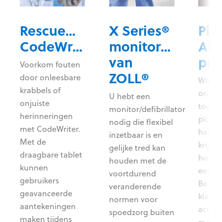
RescueNet®
X Series®
Plu
CodeWriter
monitor/defibrill
AE
van
Voorkom fouten
ZOLL®
door onleesbare
Wanne
krabbels of
onder
U hebt een
onjuiste
toezic
monitor/defibrillator
herinneringen
plotse
nodig die flexibel
met CodeWriter.
hartst
inzetbaar is en
Met de
krijgt,
gelijke tred kan
draagbare tablet
hulpve
houden met de
kunnen
een A
voortdurend
gebruikers
Beide
veranderende
geavanceerde
klaar 
normen voor
aantekeningen
actie 
spoedzorg buiten
maken tijdens
met R