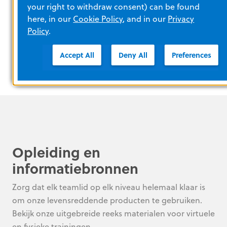
eenvoudiger debriefings uit te voeren. Test uw
your right to withdraw consent) can be found
here, in our
Cookie Policy
, and in our
Privacy
kennis van debriefing met deze snelle
Policy
.
interactieve quiz.
Accept All
Deny All
Preferences
Opleiding en
informatiebronnen
Zorg dat elk teamlid op elk niveau helemaal klaar is
om onze levensreddende producten te gebruiken.
Bekijk onze uitgebreide reeks materialen voor virtuele
en fysieke trainingen.