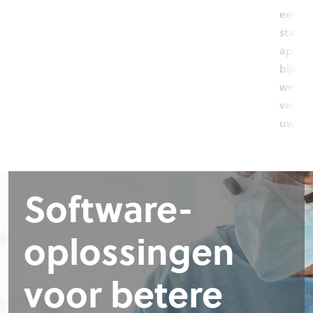
eenvo
status
appar
bijho
werk 
voort
uw te
Software-
oplossingen
voor betere