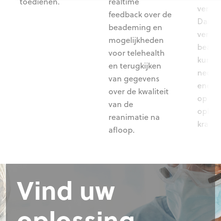
toedienen.
realtime
vermi
feedback over de
Dankzi
beademing en
verbe
mogelijkheden
beade
voor telehealth
kunne
en terugkijken
neona
van gegevens
energi
over de kwaliteit
op her
van de
opbou
reanimatie na
kracht
afloop.
Vind uw
oplossing