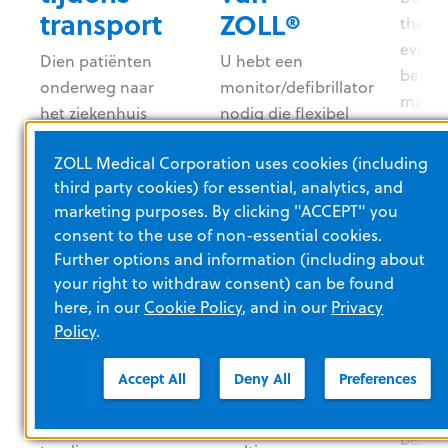
transport
ZOLL®
thera
evolut
Dien patiënten
U hebt een
beade
onderweg naar
monitor/defibrillator
maakt
het ziekenhuis
nodig die flexibel
niet-i
alle zuurstof toe
inzetbaar is en
beade
ZOLL Medical Corporation uses cookies (including
die ze nodig
gelijke tred kan
als hi
third party cookies) for essential, analytics, and
hebben. De
houden met de
therap
marketing purposes. By clicking "ACCEPT" you
Z Vent is een
voortdurend
mogeli
consent to the use of non-essential cookies.
energiezuinig,
veranderende
combi
Further options and information (including about
draagbaar
normen voor
your right to withdraw consent) can be found
de Inf
beademingsapparaat
spoedzorg buiten
here, in our
Cookie Policy
, and in our
Privacy
LP-int
dat zelfs onder
het ziekenhuis.
Policy
.
helpt 
de moeilijkste
De ZOLL X Series
adema
omstandigheden
Advanced is het
Accept All
Deny All
Preferences
neonat
urenlang
eerste apparaat
niet-i
zuurstof blijft
in zijn soort met
beade