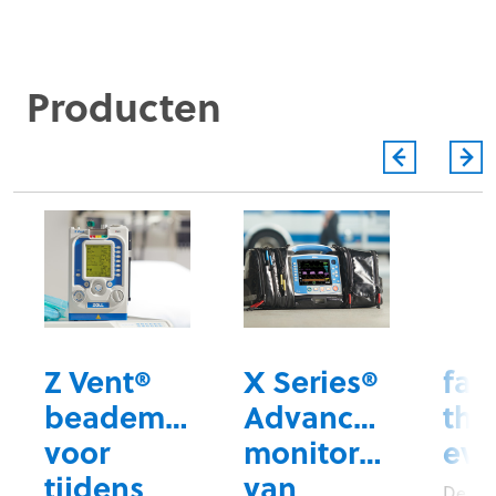
Producten
®
Z Vent®
X Series®
fab
beademingsapparaat
Advanced
the
voor
monitor/defibrill
evo
tijdens
van
De fa