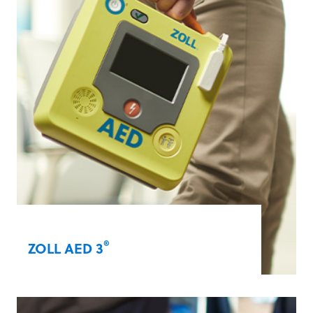
®
ZOLL AED 3
Met onze bekroonde ZOLL AED 3 met Real
®
CPR Help
-technologie kunnen ook niet-