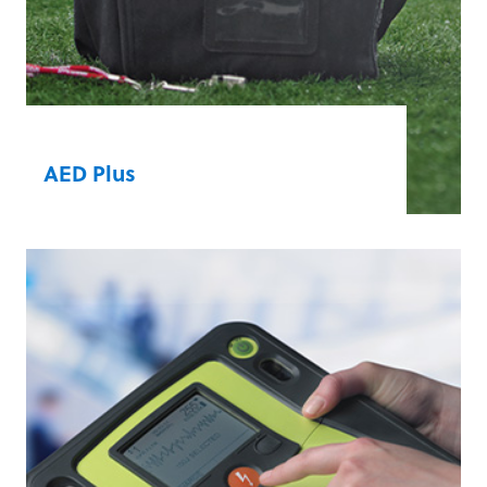
AED Plus
®
Real CPR Help
begeleidt
burgerhulpverleners bij het geven van
hoogwaardige reanimatie. De technologie
meet de diepte en frequentie van de
borstcompressies en geeft realtime
feedback, zodat de reanimatie zo efficiënt
en effectief mogelijk is.
Meer informatie