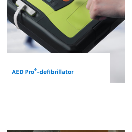
®
AED Pro
-defibrillator
Hoe meer gegevens u heeft, hoe groter de
kans op een geslaagde reanimatie. De
AED Pro-defibrillator heeft een
configureerbaar scherm en toont het
onderliggende hartritme van een patiënt
tijdens de reanimatie.