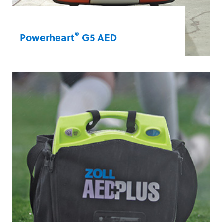
®
Powerheart
G5 AED
De enige AED met realtime
reanimatiefeedback, keuze uit twee talen,
aanwijzingen voor de reanimatie die
aansluiten bij het tempo van de gebruiker
en stapsgewijze reanimatie-instructies.
Automatische zelftests zorgen ervoor dat
apparaten klaar zijn om te worden ingezet
en dat gebruikers met vertrouwen kunnen
handelen.
Meer informatie