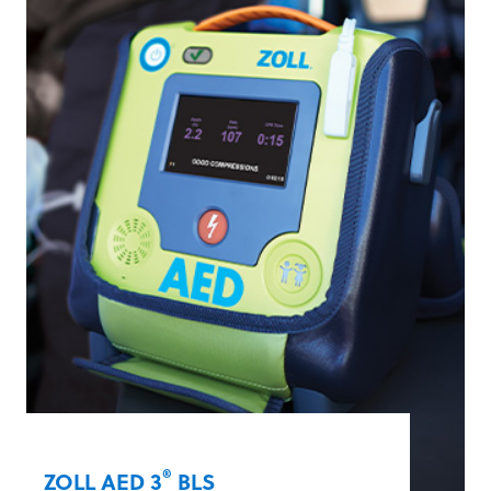
professionele verleners hoogwaardige
reanimatie geven. Extra mogelijkheden
zijn onder andere geïntegreerde
mogelijkheden voor reanimatie van
kinderen, wifi-verbinding en Rapid
®
Shock
-analyse, waarmee in slechts
5 seconden een elektrische schok kan
worden toegediend.
Meer informatie
®
ZOLL AED 3
BLS