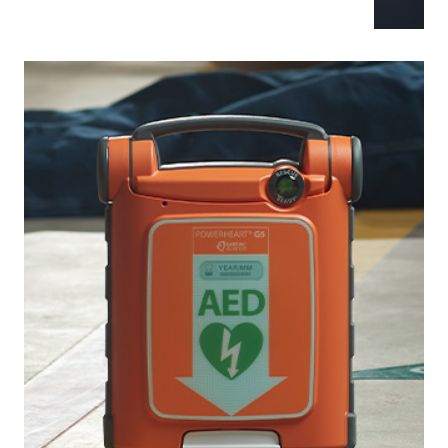
De ZOLL AED 3 BLS biedt uitgebreide
ondersteuning bij reanimaties van zowel
volwassenen als kinderen bij een
plotselinge hartstilstand. En het is een van
de snelste AED's in de industrie voor het
toedienen van een schok na het stoppen
van borstcompressies.
Meer informatie