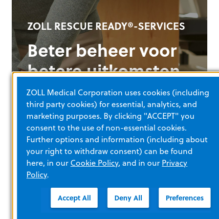
Meer informatie
ZOLL RESCUE READY®-SERVICES
Beter beheer voor
betere uitkomsten
ZOLL Medical Corporation uses cookies (including
Uit onderzoek is gebleken dat een AED-
third party cookies) for essential, analytics, and
programma, mits goed toegepast, de
marketing purposes. By clicking "ACCEPT" you
1
overlevingskans aanzienlijk kan verbeteren.
consent to the use of non-essential cookies.
U kunt rekenen op onze toonaangevende
Further options and information (including about
PlusTrac-software voor programmabeheer
your right to withdraw consent) can be found
en ons flexibele service- en trainingsaanbod
here, in our
Cookie Policy
, and in our
Privacy
om ervoor te zorgen dat uw hulpverleners
Policy
.
en apparaten Rescue Ready zijn wanneer
iemands leven in gevaar is.
Accept All
Deny All
Preferences
MEER INFORMATIE