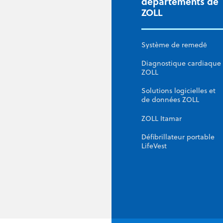
départements de
ZOLL
Système de remedē
Diagnostique cardiaque
ZOLL
Solutions logicielles et
de données ZOLL
ZOLL Itamar
Défibrillateur portable
LifeVest