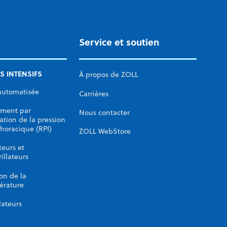
Service et soutien
S INTENSIFS
À propos de ZOLL
automatisée
Carrières
ement par
Nous contacter
ation de la pression
thoracique (RPI)
ZOLL WebStore
eurs et
rillateurs
on de la
érature
lateurs