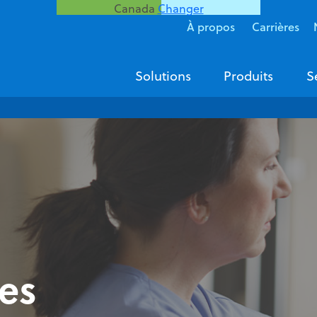
Canada
Changer
À propos
Carrières
Solutions
Produits
S
res