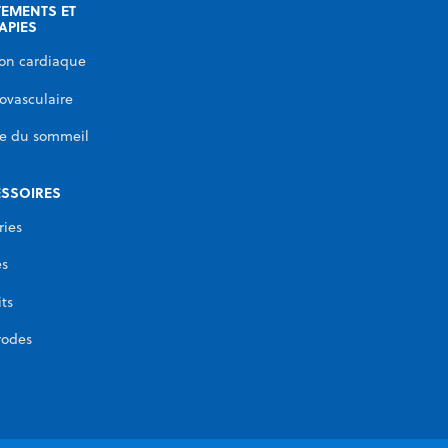
TEMENTS ET
APIES
on cardiaque
ovasculaire
e du sommeil
SSOIRES
ries
es
its
rodes