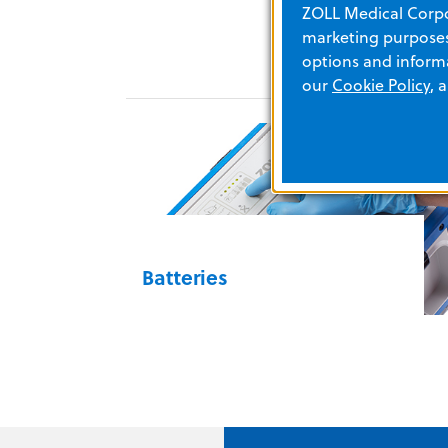
ZOLL Medical Corpor
marketing purposes.
options and informa
our
Cookie Policy
, 
Batteries
La puissance qu’il vous faut.
Batteries
Trouvez la batterie qui convient à
votre défibrillateur ou à votre autre
appareil ZOLL.