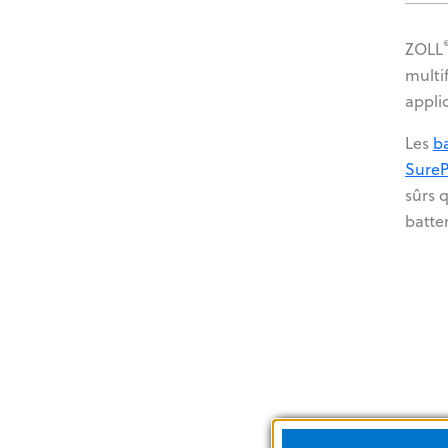
ZOLL
multi
appliq
Les
ba
Sure
sûrs 
batte