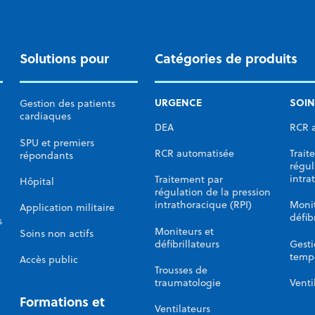
recherche d’électrodes.
Solutions pour
Catégories de produits
URGENCE
SOIN
Gestion des patients
cardiaques
DEA
RCR 
SPU et premiers
RCR automatisée
Trait
répondants
régul
intra
Traitement par
Hôpital
régulation de la pression
intrathoracique (RPI)
Monit
Application militaire
défib
s
Moniteurs et
Soins non actifs
défibrillateurs
Gesti
temp
Accès public
Trousses de
traumatologie
Venti
Formations et
Ventilateurs