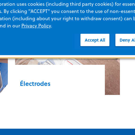
ation uses cookies (including third party cookies) for essent
 By clicking "ACCEPT" you consent to the use of non-essenti
tion (including about your right to withdraw consent) can 
and in our
Privacy Policy
.
Accept All
Deny Al
Électrodes
Apprenez-en davantage sur nos
Electrodes
électrodes ou trouvez les
électrodes qui répondent à vos
besoins de façon optimale grâce à
notre moteur interactif de