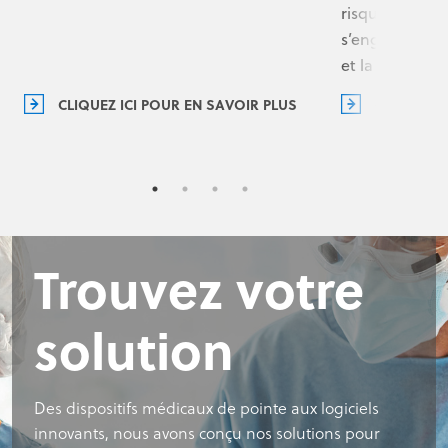
risques de cyb
s’engage à assu
et la sécurité 
CLIQUEZ ICI POUR EN SAVOIR PLUS
CLIQUEZ I
Trouvez votre
solution
Des dispositifs médicaux de pointe aux logiciels
innovants, nous avons conçu nos solutions pour