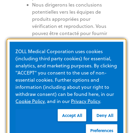
Nous dirigerons les conclusions
potentielles vers les équipes de
produits appropriées pour
vérification et reproduction. Vous
pouvez être contacté pour fournir
des informations supplémentaires
à ce stade.
ZOLL Medical Corporation uses cookies
Nous effectuerons une analyse des
(including third party cookies) for essential,
risques pour déterminer les
analytics, and marketing purposes. By clicking
mesures appropriées
"ACCEPT" you consent to the use of non-
Nous vous fournirons un résumé
essential cookies. Further options and
de nos conclusions tout au long du
information (including about your right to
processus
withdraw consent) can be found here, in our
Nous fournirons le crédit pour la
Cookie Policy
, and in our
Privacy Policy
.
découverte de la vulnérabilité, si
demandé
Accept All
Deny All
Avis
Preferences