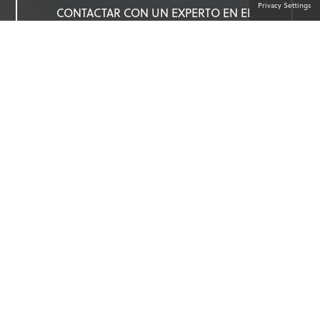
Privacy Settings
CONTACTAR CON UN EXPERTO EN EL
PRODUCTO
SOLUCIONES ÁGILES CUANDO NO
HAY TIEMPO QUE PERDER
Salvar vidas puede ser una batalla contra el
tiempo. Nuestras soluciones responden y son
las mejores de su clase, al igual que los