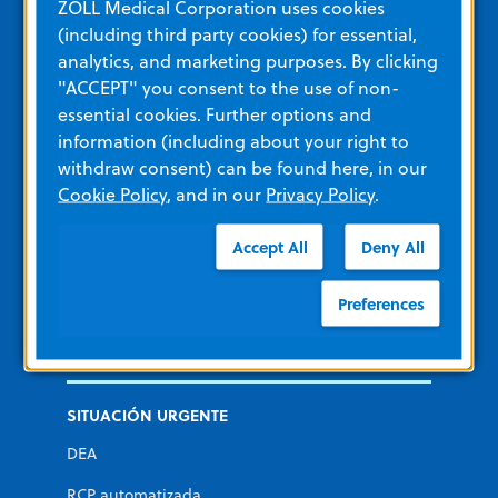
ZOLL Medical Corporation uses cookies
ZOLL Itamar
(including third party cookies) for essential,
Desfibrilador para llevar puesto LifeVest
analytics, and marketing purposes. By clicking
"ACCEPT" you consent to the use of non-
essential cookies. Further options and
Formación y recursos
information (including about your right to
withdraw consent) can be found here, in our
Cookie Policy
, and in our
Privacy Policy
.
Otros recursos y enlaces
Formación
Accept All
Deny All
Ver todos los materiales del producto
Preferences
Categorías de productos
SITUACIÓN URGENTE
DEA
RCP automatizada