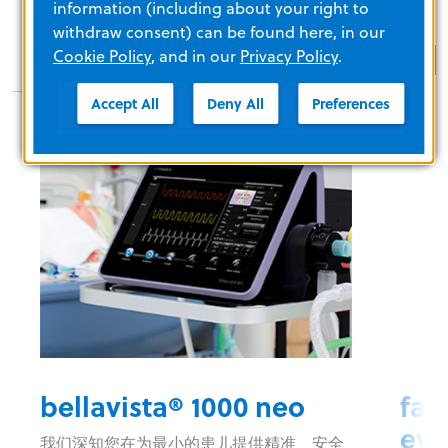
information (including about your right to
withdraw consent) can be found here, in our
Cookie Policy
, and in our
Privacy Policy
.
Accept All
Deny All
Preferences
bellavista® 1000 neo
fab
evo
我们深知您在为最小的患儿提供精准、安全