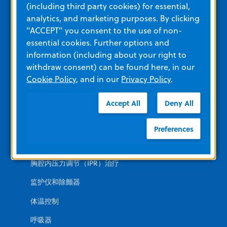
(including third party cookies) for essential,
analytics, and marketing purposes. By clicking
紧急情况
"ACCEPT" you consent to the use of non-
AED
essential cookies. Further options and
information (including about your right to
自动化心肺复苏
withdraw consent) can be found here, in our
Cookie Policy
, and in our
Privacy Policy
.
监护仪和除颤器
呼吸器
Accept All
Deny All
重症监护
Preferences
自动化心肺复苏
胸腔内压力调节（IPR）治疗
监护仪和除颤器
体温控制
呼吸器