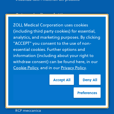
Categorie di prodotti
ZOLL Medical Corporation uses cookies
(including third party cookies) for essential,
EMERGENZA
analytics, and marketing purposes. By clicking
DAE
"ACCEPT" you consent to the use of non-
essential cookies. Further options and
RCP meccanica
information (including about your right to
Terapia IPR
withdraw consent) can be found here, in our
Cookie Policy
, and in our
Privacy Policy
.
Monitor e defibrillatori
Kit traumatologici
Accept All
Deny All
Ventilatori
Preferences
TERAPIA INTENSIVA
RCP meccanica