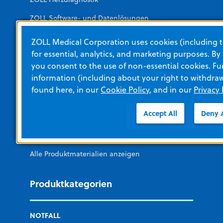
ZOLL Software- und Datenlösungen
ZOLL Itamar
ZOLL Medical Corporation uses cookies (including t
for essential, analytics, and marketing purposes. By
LifeVest am Körper tragbarer Defibrillator
you consent to the use of non-essential cookies. Fu
information (including about your right to withdra
Schulung und Quellen
found here, in our
Cookie Policy
, and in our
Privacy 
Accept All
Deny A
Andere Ressourcen und Links
Schulung
Alle Produktmaterialien anzeigen
Produktkategorien
NOTFALL