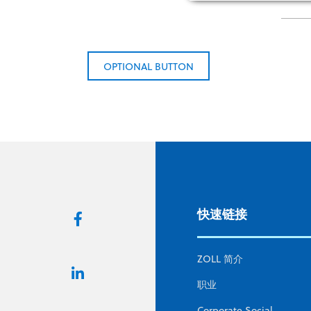
OPTIONAL BUTTON
快速链接
ZOLL 简介
职业
Corporate Social