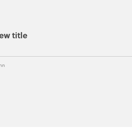
ew title
mn