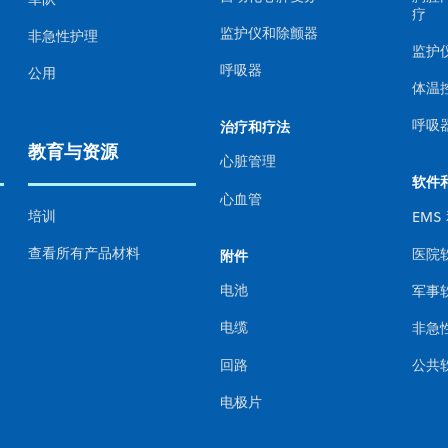
疗
监护仪和除颤器
非急性护理
监护
呼吸器
公用
体温
呼吸
治疗和疗法
教育与资源
心脏管理
软件
心血管
培训
EMS
查看所有产品材料
医院
附件
电池
军事
电缆
非急
回路
公共
电极片