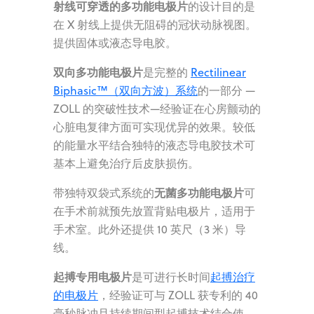
射线可穿透的多功能电极片
的设计目的是
在 X 射线上提供无阻碍的冠状动脉视图。
提供固体或液态导电胶。
双向多功能电极片
是完整的
Rectilinear
Biphasic™（双向方波）系统
的一部分
—
ZOLL 的突破性技术
—
经验证在心房颤动的
心脏电复律方面可实现优异的效果。较低
的能量水平结合独特的液态导电胶技术可
基本上避免治疗后皮肤损伤。
无菌多功能电极片
带独特双袋式系统的
可
在手术前就预先放置背贴电极片，适用于
手术室。此外还提供 10 英尺（3 米）导
线。
起搏专用电极片
是可进行长时间
起搏治疗
的电极片
，经验证可与 ZOLL 获专利的 40
毫秒脉冲且持续期间型起搏技术结合使