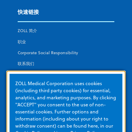
快速链接
ZOLL 简介
职业
Corporate Social Responsibility
联系我们
新闻与活动
ZOLL Medical Corporation uses cookies
(including third party cookies) for essential,
解决方案
analytics, and marketing purposes. By clicking
"ACCEPT" you consent to the use of non-
essential cookies. Further options and
EMS 和消防
information (including about your right to
医院
withdraw consent) can be found here, in our