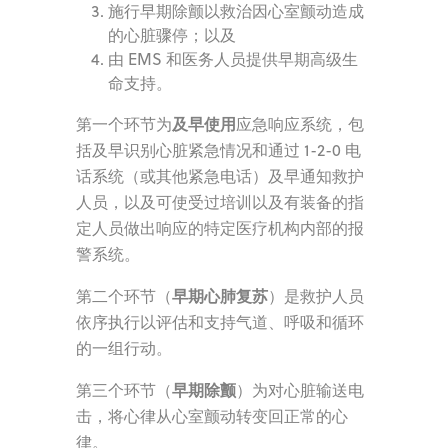
施行早期除颤以救治因心室颤动造成
的心脏骤停；以及
由 EMS 和医务人员提供早期高级生
命支持。
及早使用
第一个环节为
应急响应系统，包
括及早识别心脏紧急情况和通过 1-2-0 电
话系统（或其他紧急电话）及早通知救护
人员，以及可使受过培训以及有装备的指
定人员做出响应的特定医疗机构内部的报
警系统。
早期心肺复苏
第二个环节（
）是救护人员
依序执行以评估和支持气道、呼吸和循环
的一组行动。
早期除颤
第三个环节（
）为对心脏输送电
击，将心律从心室颤动转变回正常的心
律。