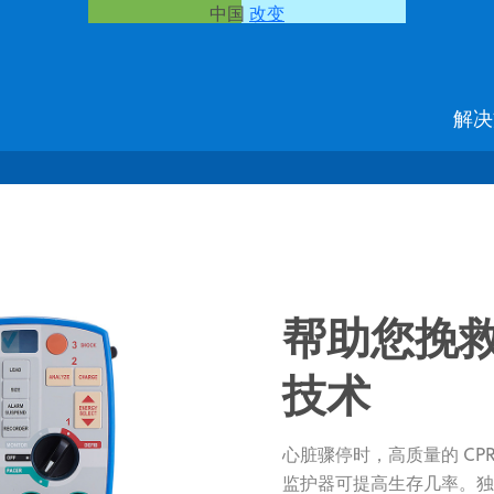
中国
改变
解决
帮助您挽
技术
心脏骤停时，高质量的 CPR 
监护器可提高生存几率。独