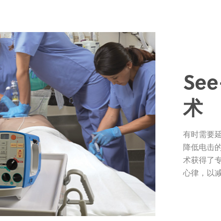
See
术
有时需要
降低电击的成功
术获得了
心律，以