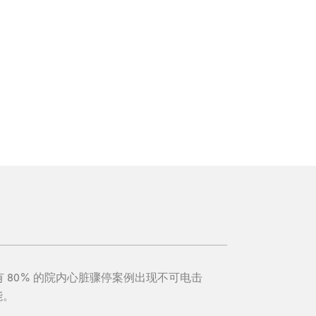
tion，约有 80% 的院内心脏骤停案例出现不可电击
能。