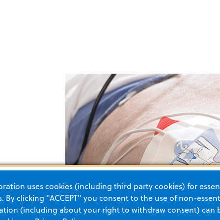
疗很方便。
 ECG 电
ation uses cookies (including third party cookies) for essent
极片。
 By clicking "ACCEPT" you consent to the use of non-essenti
tion (including about your right to withdraw consent) can 