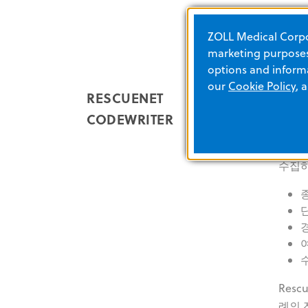
ZOLL Medical Corpor
marketing purposes.
options and informa
our
Cookie Policy
, 
RESCUENET
CODEWRITER
Res
코드를
수집하
Resc
례의 