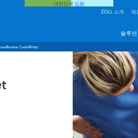
대한민국
치환
ZOLL 소개
채
솔루션
CaseReview CodeWriter
t