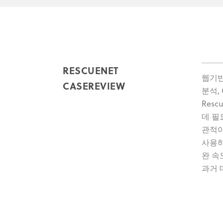
RESCUENET
웹기반 
CASEREVIEW
분석,
Res
데 필
관적이
사용하
완 속
과거 