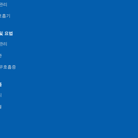
관리
호흡기
및 요법
관리
관
 무호흡증
품
리
블