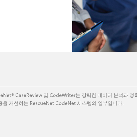
ueNet® CaseReview 및 CodeWriter는 강력한 데이터 분
응을 개선하는 RescueNet CodeNet 시스템의 일부입니다.