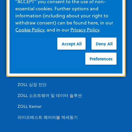
"ACCEPT" you consent to the use of non-
병원
essential cookies. Further options and
군사
information (including about your right to
withdraw consent) can be found here, in our
비급성 치료
Cookie Policy
, and in our
Privacy Policy
.
일반인용
Accept All
Deny All
추가적인 ZOLL 사이트
Preferences
remedē 시스템
ZOLL 심장 진단
ZOLL 소프트웨어 및 데이터 솔루션
ZOLL Itamar
라이프베스트 웨어러블 제세동기