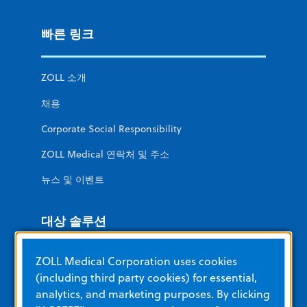
빠른 링크
ZOLL 소개
채용
Corporate Social Responsibility
ZOLL Medical 연락처 및 주소
뉴스 및 이벤트
대상 솔루션
ZOLL Medical Corporation uses cookies
심장병 환자 관리
(including third party cookies) for essential,
EMS 및 소방
analytics, and marketing purposes. By clicking