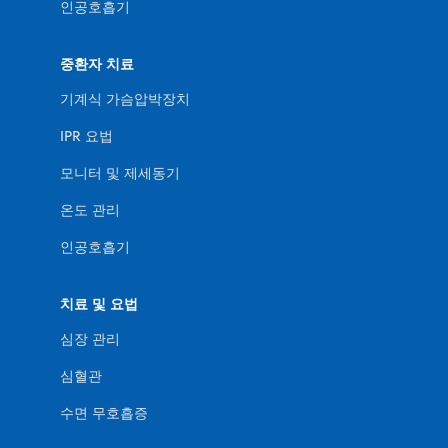
인공호흡기
중환자 치료
기계식 가슴압박장치
IPR 요법
모니터 및 제세동기
온도 관리
인공호흡기
치료 및 요법
심장 관리
심혈관
수면 무호흡증