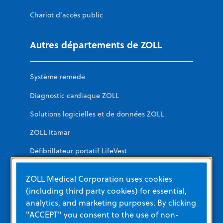
Chariot d’accès public
Autres départements de ZOLL
Système remedē
Diagnostic cardiaque ZOLL
Solutions logicielles et de données ZOLL
ZOLL Itamar
Défibrillateur portatif LifeVest
ZOLL Medical Corporation uses cookies
Formation et ressources
(including third party cookies) for essential,
analytics, and marketing purposes. By clicking
Autres ressources et liens
"ACCEPT" you consent to the use of non-