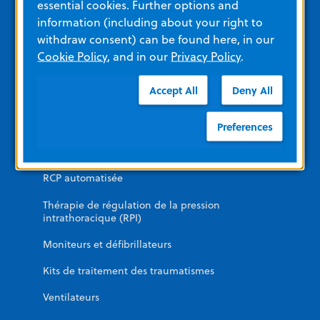
essential cookies. Further options and
Formation
information (including about your right to
withdraw consent) can be found here, in our
Voir tous les matériaux des produits
Cookie Policy
, and in our
Privacy Policy
.
Catégories de produits
Accept All
Deny All
Preferences
URGENCE
DAE
RCP automatisée
Thérapie de régulation de la pression
intrathoracique (RPI)
Moniteurs et défibrillateurs
Kits de traitement des traumatismes
Ventilateurs